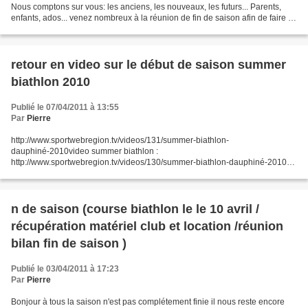
Nous comptons sur vous: les anciens, les nouveaux, les futurs... Parents,
enfants, ados... venez nombreux à la réunion de fin de saison afin de faire le
point sur la saison écoulée et...
retour en video sur le début de saison summer
biathlon 2010
Publié le 07/04/2011 à 13:55
Par
Pierre
http://www.sportwebregion.tv/videos/131/summer-biathlon-
dauphiné-2010video summer biathlon :
http://www.sportwebregion.tv/videos/130/summer-biathlon-dauphiné-2010
http://www.sportwebregion.tv/videos/129/summer-biathlon-dauphiné-2010
http://www.sportwebregion.tv/videos/127/summer-biathlon-dauphiné-2010...
n de saison (course biathlon le le 10 avril /
récupération matériel club et location /réunion
bilan fin de saison )
Publié le 03/04/2011 à 17:23
Par
Pierre
Bonjour à tous la saison n'est pas complétement finie il nous reste encore