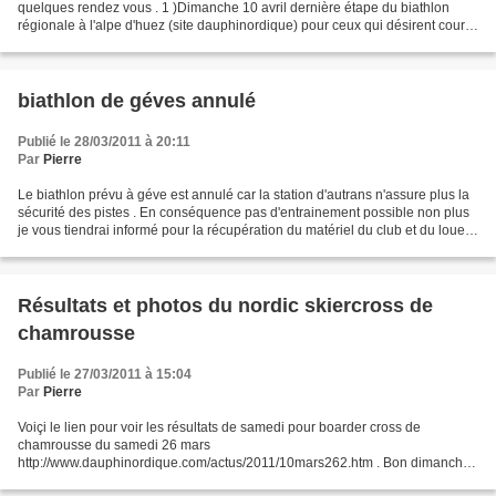
quelques rendez vous . 1 )Dimanche 10 avril dernière étape du biathlon
régionale à l'alpe d'huez (site dauphinordique) pour ceux qui désirent courir
inscriptions auprès de pierre...
biathlon de géves annulé
Publié le 28/03/2011 à 20:11
Par
Pierre
Le biathlon prévu à géve est annulé car la station d'autrans n'assure plus la
sécurité des pistes . En conséquence pas d'entrainement possible non plus
je vous tiendrai informé pour la récupération du matériel du club et du loueur
dans les prochaains...
Résultats et photos du nordic skiercross de
chamrousse
Publié le 27/03/2011 à 15:04
Par
Pierre
Voiçi le lien pour voir les résultats de samedi pour boarder cross de
chamrousse du samedi 26 mars
http://www.dauphinordique.com/actus/2011/10mars262.htm . Bon dimanche
et encore bravo à tous merci de penser à vous inscrire pour le biathlon de