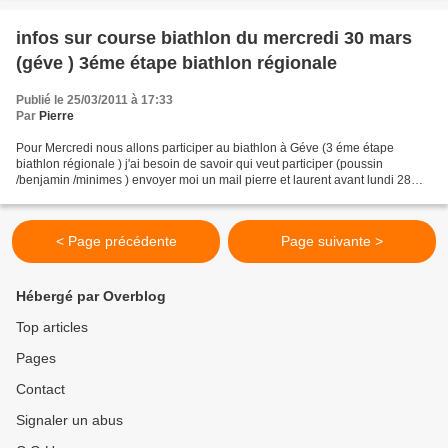
mecredi...
infos sur course biathlon du mercredi 30 mars
(géve ) 3éme étape biathlon régionale
Publié le 25/03/2011 à 17:33
Par
Pierre
Pour Mercredi nous allons participer au biathlon à Géve (3 éme étape
biathlon régionale ) j'ai besoin de savoir qui veut participer (poussin
/benjamin /minimes ) envoyer moi un mail pierre et laurent avant lundi 28
mars 12 h (impératif !!!!! LE départ...
< Page précédente
Page suivante >
Hébergé par Overblog
Top articles
Pages
Contact
Signaler un abus