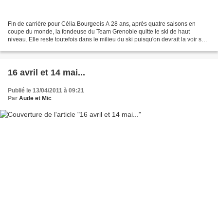
Fin de carrière pour Célia Bourgeois A 28 ans, après quatre saisons en
coupe du monde, la fondeuse du Team Grenoble quitte le ski de haut
niveau. Elle reste toutefois dans le milieu du ski puisqu'on devrait la voir sur
les longues distances l'hiver prochain....
16 avril et 14 mai...
Publié le 13/04/2011 à 09:21
Par
Aude et Mic