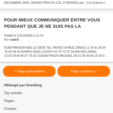
DECEMBRE 2005. GRAND PRIX DU COL D’ORNON Lieu : Col d’Ornon (en
venant de Grenoble, tourner à droite au lieu-dit...
POUR MIEUX COMMUNIQUER ENTRE VOUS
PENDANT QUE JE NE SUIS PAS LA
Publié le 23/12/2005 à 11:53
Par
coach
NOM PRENOM NEE LE SEXE TEL PERSO AYMOZ JONAS 11.04.91 M 04
76 45 58 05 BARRO JEAN LOUIS F 04 76 72 57 56 BAYON LIONEL
13.03.79 M 06 07 79 20 33 BONTHOUX MICKAEL 06.01.85 M 06 18 38 06
04 CHAPUIS LOIC 06 03 98 57 38 COLL SAMUEL 06 74 45 82 04
EHRSTROM...
< Page précédente
Page suivante >
Hébergé par Overblog
Top articles
Pages
Contact