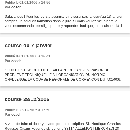
Publié le 01/01/2006 à 16:56
Par
coach
Salut à tous!! Pour les jours à avenirs, je ne serai pas là jusqu'au 13 janvier
compris. Je serai en formation dans le jura. Si vous voulez me joindre je
vous recommande l'email, je pense y répondre. tant que je ne suis pas là, la
salle de muscu est ouverte...
course du 7 janvier
Publié le 01/01/2006 à 16:41
Par
coach
CLUB DE SKI NORDIQUE DE VILLARD DE LANS EN RAISON DE
PROBLEME TECHNIQUE LIE A L'ORGANISATION DU NORDIC
CHALLENGE, LA COURSE REGIONALE DE CORRENCON DU 7/01/006
EST ANNULE. VEUILLEZ NOUS EXCUSER, NOUS ESSAYERONS DE
L'ORGANISER DANS LA SAISONS; VINCENT...
course 28/12/2005
Publié le 23/12/2005 à 12:50
Par
coach
A vous de faire et de payer votre propre inscription. Ski Nordique Grandes
Rousses-Oisans Foyer de ski de fond 38114 ALLEMONT MERCREDI 28