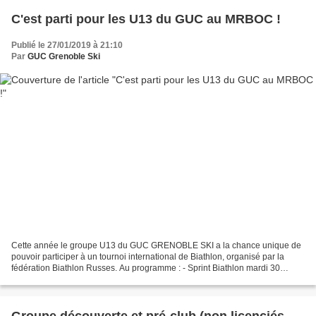
C'est parti pour les U13 du GUC au MRBOC !
Publié le 27/01/2019 à 21:10
Par
GUC Grenoble Ski
Cette année le groupe U13 du GUC GRENOBLE SKI a la chance unique de
pouvoir participer à un tournoi international de Biathlon, organisé par la
fédération Biathlon Russes. Au programme : - Sprint Biathlon mardi 30
Janvier - Mass start Jeudi 2 Février -...
Groupe découverte et pré-club (non licenciés