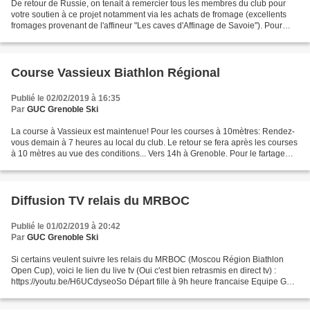
De retour de Russie, on tenait à remercier tous les membres du club pour
votre soutien à ce projet notamment via les achats de fromage (excellents
fromages provenant de l'affineur "Les caves d'Affinage de Savoie"). Pour
vous immerger dans cet événement...
Course Vassieux Biathlon Régional
Publié le 02/02/2019 à 16:35
Par
GUC Grenoble Ski
La course à Vassieux est maintenue! Pour les courses à 10mètres: Rendez-
vous demain à 7 heures au local du club. Le retour se fera après les courses
à 10 mètres au vue des conditions... Vers 14h à Grenoble. Pour le fartage
LF7 (violet). A demain Coli...
Diffusion TV relais du MRBOC
Publié le 01/02/2019 à 20:42
Par
GUC Grenoble Ski
Si certains veulent suivre les relais du MRBOC (Moscou Région Biathlon
Open Cup), voici le lien du live tv (Oui c'est bien retrasmis en direct tv) :
https://youtu.be/H6UCdyseoSo Départ fille à 9h heure francaise Equipe GUC
(dossard 18) : Raphaelle / Louise...