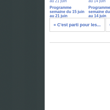
Programme
Programm
semaine du 15 juin
semaine du 
au 21 juin
au 14 juin
« C'est parti pour les...