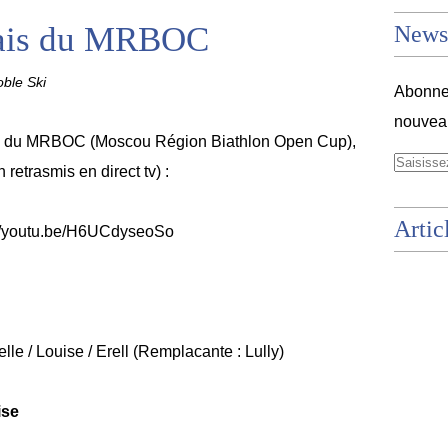
lais du MRBOC
Newsl
ble Ski
Abonnez
nouveau
lais du MRBOC (Moscou Région Biathlon Open Cup),
n retrasmis en direct tv) :
Artic
://youtu.be/H6UCdyseoSo
e / Louise / Erell (Remplacante : Lully)
ise