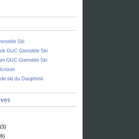
enoble Ski
ok GUC Grenoble Ski
ram GUC Grenoble Ski
écision
 de ski du Dauphiné
ives
(3)
6)