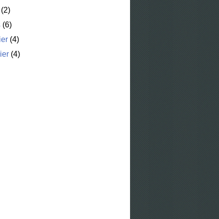
(2)
s
(6)
ier
(4)
ier
(4)