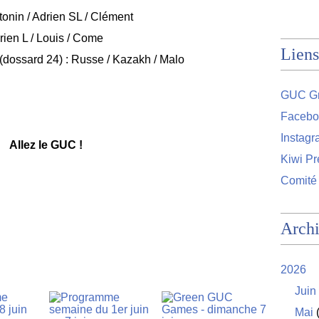
onin / Adrien SL / Clément
ien L / Louis / Come
Liens
dossard 24) : Russe / Kazakh / Malo
GUC Gr
Facebo
Instag
Allez le GUC !
Kiwi Pr
Comité
Arch
2026
Juin
Mai
(