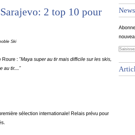
arajevo: 2 top 10 pour
Newsl
Abonnez
nouveau
oble Ski
 Roure :
"Maya super au tir mais difficile sur les skis,
Artic
 au tir...."
première sélection internationale! Relais prévu pour
és.