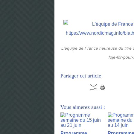
L'équipe de France heureuse du titre
foje-lor-pou
Partager cet article
Vous aimerez aussi :
Programme
Programm