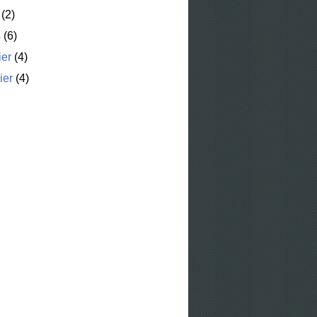
(2)
s
(6)
ier
(4)
ier
(4)