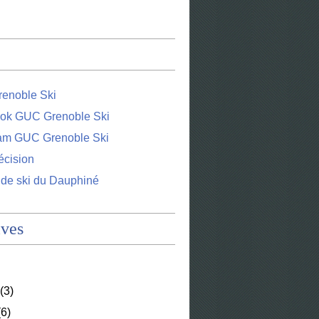
enoble Ski
ok GUC Grenoble Ski
ram GUC Grenoble Ski
écision
 de ski du Dauphiné
ives
(3)
6)