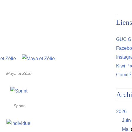
Liens
ic mag
GUC Gr
Facebo
Instag
Kiwi Pr
Maya et Zélie
Comité
Arch
Sprint
2026
Juin
Mai
(