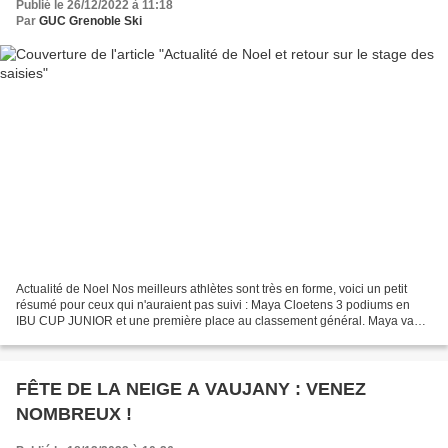
Publié le 26/12/2022 à 11:18
Par
GUC Grenoble Ski
Actualité de Noel Nos meilleurs athlètes sont très en forme, voici un petit
résumé pour ceux qui n'auraient pas suivi : Maya Cloetens 3 podiums en
IBU CUP JUNIOR et une première place au classement général. Maya va
découvrir prochainement la coupe du...
FÊTE DE LA NEIGE A VAUJANY : VENEZ
NOMBREUX !