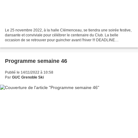
Le 25 novembre 2022, à la halle Clémenceau, se tiendra une soirée festive,
dansante et conviviale pour célébrer le centenaire du Club. La belle
occasion de se retrouver pour guincher avant l'hiver !!! DEADLINE
d'inscription demain 22/11 !! Des invités...
Programme semaine 46
Publié le 14/11/2022 à 10:58
Par
GUC Grenoble Ski