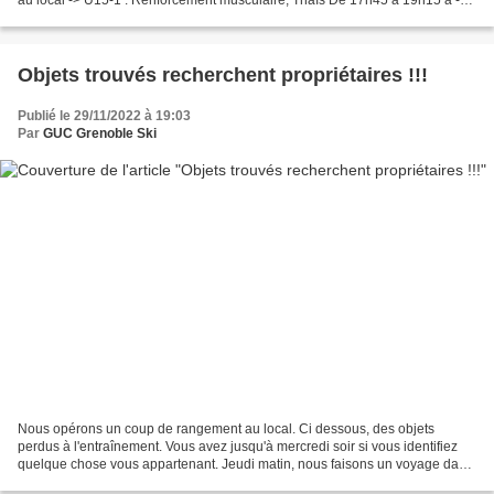
au local -> U15-1 : Renforcement musculaire, Thaïs De 17h45 à 19h15 a -
Salle Hector Berlioz (campus)- ->...
Objets trouvés recherchent propriétaires !!!
Publié le 29/11/2022 à 19:03
Par
GUC Grenoble Ski
Nous opérons un coup de rangement au local. Ci dessous, des objets
perdus à l'entraînement. Vous avez jusqu'à mercredi soir si vous identifiez
quelque chose vous appartenant. Jeudi matin, nous faisons un voyage dans
une ressourcerie. Marie.