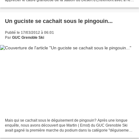
la chaîne du Granier et à l'ouest...
Un guciste se cachait sous le pingouin...
Publié le 17/03/2012 à 06:01
Par
GUC Grenoble Ski
Mais qui se cachait sous le déguisement de pingouin? Après une longue
enquête, nous avons découvert que Martin ( Ernst) du GUC Grenoble Ski
avait gagné la première marche du podium dans la catégorie "déguisement
garçon" au DerbyKids 2012. Yan MARTIN 1er...