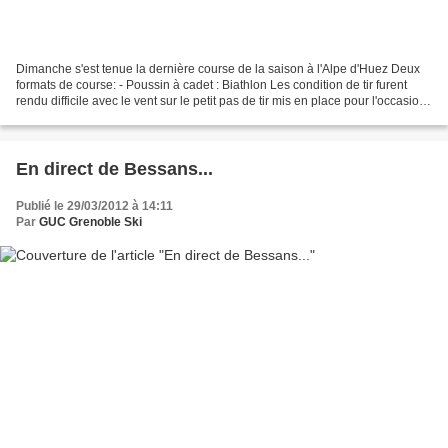
Dimanche s'est tenue la dernière course de la saison à l'Alpe d'Huez Deux
formats de course: - Poussin à cadet : Biathlon Les condition de tir furent
rendu difficile avec le vent sur le petit pas de tir mis en place pour l'occasion.
Néanmoins, cela n'empêche...
En direct de Bessans...
Publié le 29/03/2012 à 14:11
Par
GUC Grenoble Ski