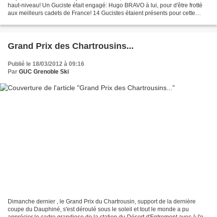
haut-niveau! Un Guciste était engagé: Hugo BRAVO à lui, pour d'être frotté
aux meilleurs cadets de France! 14 Gucistes étaient présents pour cette
régionale de Méaudre, hier aux Narces....
Grand Prix des Chartrousins...
Publié le 18/03/2012 à 09:16
Par
GUC Grenoble Ski
Dimanche dernier , le Grand Prix du Chartrousin, support de la dernière
coupe du Dauphiné, s'est déroulé sous le soleil et tout le monde a pu
apprécier le cadre grandiose de la station du Désert d'Entremont avec à l'est