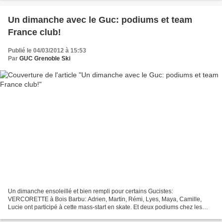
Un dimanche avec le Guc: podiums et team
France club!
Publié le 04/03/2012 à 15:53
Par
GUC Grenoble Ski
Un dimanche ensoleillé et bien rempli pour certains Gucistes:
VERCORETTE à Bois Barbu: Adrien, Martin, Rémi, Lyes, Maya, Camille,
Lucie ont participé à cette mass-start en skate. Et deux podiums chez les
poussins!!! Adrien 2ième Maya 1ère BRAVO A EUX...