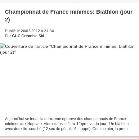
Championnat de France minimes: Biathlon (jour
2)
Publié le 26/02/2012 à 21:34
Par
GUC Grenoble Ski
Aujourd'hui se tenait la deuxième épreuve des championnats de France
minimes aux Hopitaux-Vieux dans le Jura. L'épreuve du jour : Un biathlon
avec deux tirs couché (12 sec de pénalité/tir loupé). Comme hier, la première
à s'élancer est notre "girl" (Louise)...