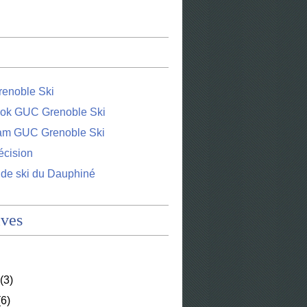
enoble Ski
ok GUC Grenoble Ski
ram GUC Grenoble Ski
écision
 de ski du Dauphiné
ives
(3)
6)