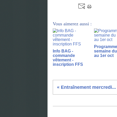
Vous aimerez aussi :
Programme 
Info BAG -
semaine du
commande
au 1er oct
vêtement -
inscription FFS
« Entraînement mercredi...