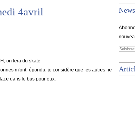
edi 4avril
Newsl
Abonnez
nouveau
H, on fera du skate!
Artic
nnes m'ont répondu, je considère que les autres ne
place dans le bus pour eux.