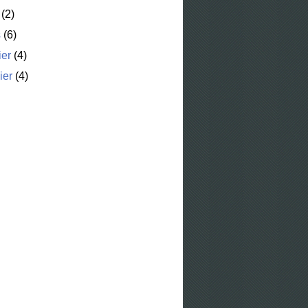
(2)
s
(6)
ier
(4)
ier
(4)