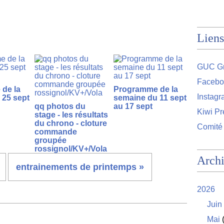
Liens
GUC Gr
Facebo
de la
Programme de la
Instag
 25 sept
semaine du 11 sept
qq photos du
au 17 sept
Kiwi Pr
stage - les résultats
du chrono - cloture
Comité
commande
groupée
rossignol/KV+/Vola
Arch
entrainements de printemps »
2026
Juin
Mai
(