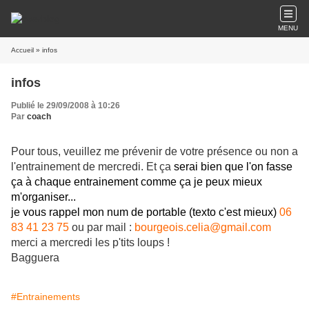
MENU
Accueil
» infos
infos
Publié le 29/09/2008 à 10:26
Par
coach
Pour tous, veuillez me prévenir de votre présence ou non a
l'entrainement de mercredi. Et ça
serai bien que l'on fasse
ça à chaque entrainement co
mme ça je peux mieux
m'organiser...
je vous rappel mon num de portable (texto c'est mieux)
06
83 41 23 75
ou par mail :
bourgeois.celia@gmail.com
merci a mercredi les p'tits loups !
Bagguera
#Entrainements