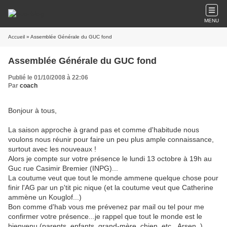
MENU
Accueil
» Assemblée Générale du GUC fond
Assemblée Générale du GUC fond
Publié le 01/10/2008 à 22:06
Par
coach
Bonjour à tous,
La saison approche à grand pas et comme d'habitude nous
voulons nous réunir pour faire un peu plus ample connaissance,
surtout avec les nouveaux !
Alors je compte sur votre présence le lundi 13 octobre à 19h au
Guc rue Casimir Bremier (INPG)...
La coutume veut que tout le monde ammene quelque chose pour
finir l'AG par un p'tit pic nique (et la coutume veut que Catherine
ammène un Kouglof...)
Bon comme d'hab vous me prévenez par mail ou tel pour me
confirmer votre présence...je rappel que tout le monde est le
bienvenu (parents, enfants, grand-mère, chien, etc...Arsen..)