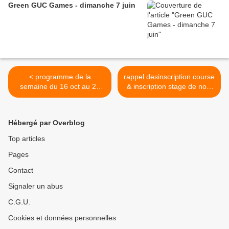
Green GUC Games - dimanche 7 juin
< programme de la
rappel desinscription course
semaine du 16 oct au 22
& inscription stage de noel
oct - prevent nordic isere -
pour les adultes >
semaine club ekosport
prolongée - BAG2023
Hébergé par Overblog
Top articles
Pages
Contact
Signaler un abus
C.G.U.
Cookies et données personnelles