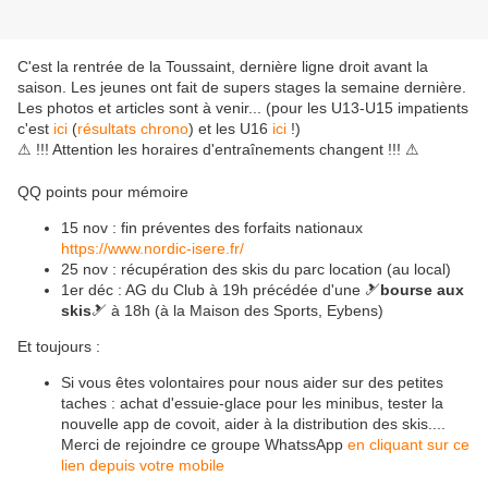
C'est la rentrée de la Toussaint, dernière ligne droit avant la
saison. Les jeunes ont fait de supers stages la semaine dernière.
Les photos et articles sont à venir... (pour les U13-U15 impatients
c'est
ici
(
résultats chrono
) et les U16
ici
!)
⚠ !!! Attention les horaires d'entraînements changent !!! ⚠
QQ points pour mémoire
15 nov : fin préventes des forfaits nationaux
https://www.nordic-isere.fr/
25 nov : récupération des skis du parc location (au local)
1er déc : AG du Club à 19h précédée d'une 🎿
bourse aux
skis
🎿 à 18h (à la Maison des Sports, Eybens)
Et toujours :
Si vous êtes volontaires pour nous aider sur des petites
taches : achat d'essuie-glace pour les minibus, tester la
nouvelle app de covoit, aider à la distribution des skis....
Merci de rejoindre ce groupe WhatssApp
en cliquant sur ce
lien depuis votre mobile