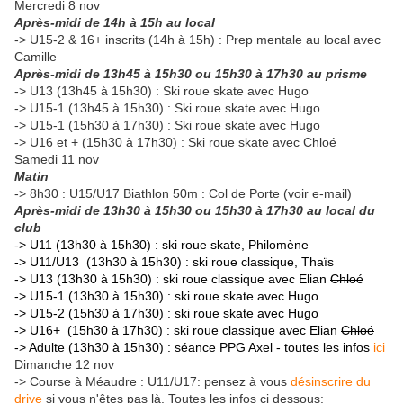
Mercredi 8 nov
Après-midi de 14h à 15h au local
-> U15-2 & 16+ inscrits (14h à 15h) : Prep mentale au local avec
Camille
Après-midi de 13h45 à 15h30 ou 15h30 à 17h30 au prisme
-> U13 (13h45 à 15h30) : Ski roue skate avec Hugo
-> U15-1 (13h45 à 15h30) : Ski roue skate avec Hugo
-> U15-1 (15h30 à 17h30) : Ski roue skate avec Hugo
-> U16 et + (15h30 à 17h30) : Ski roue skate avec Chloé
Samedi 11 nov
Matin
-> 8h30 : U15/U17 Biathlon 50m : Col de Porte (voir e-mail)
Après-midi de 13h30 à 15h30 ou 15h30 à 17h30 au local du
club
-> U11 (13h30 à 15h30) : ski roue skate, Philomène
-> U11/U13 (13h30 à 15h30) : ski roue classique, Thaïs
-> U13 (13h30 à 15h30) : ski roue classique avec Elian
Chloé
-> U15-1 (13h30 à 15h30) : ski roue skate avec Hugo
-> U15-2 (15h30 à 17h30) : ski roue skate avec Hugo
-> U16+ (15h30 à 17h30) : ski roue classique avec Elian
Chloé
-> Adulte (13h30 à 15h30) : séance PPG Axel - toutes les infos
ici
Dimanche 12 nov
-> Course à Méaudre : U11/U17: pensez à vous
désinscrire du
drive
si vous n'êtes pas là. Toutes les infos ci dessous: