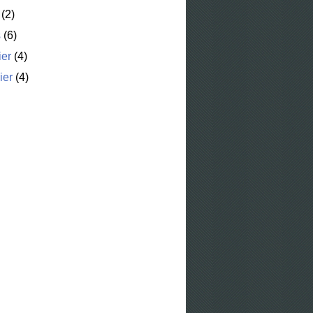
(2)
s
(6)
ier
(4)
ier
(4)