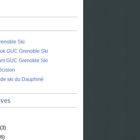
enoble Ski
ok GUC Grenoble Ski
ram GUC Grenoble Ski
écision
 de ski du Dauphiné
ives
(3)
6)