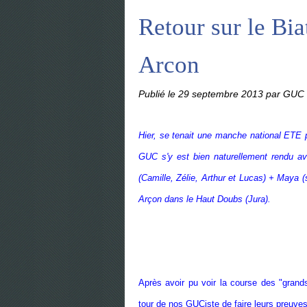
Retour sur le Bi
Arcon
Publié le
29 septembre 2013
par GUC 
Hier, se tenait une manche national ETE 
GUC s'y est bien naturellement rendu a
(Camille, Zélie, Arthur et Lucas) + Maya (
Arçon dans le Haut Doubs (Jura).
Après avoir pu voir la course des "grand
tour de nos GUCiste de faire leurs preuves