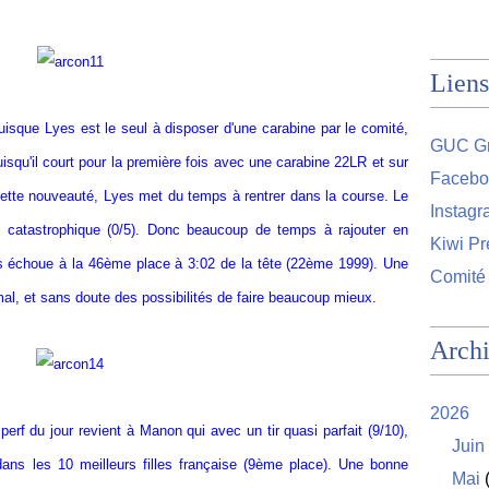
Liens
isque Lyes est le seul à disposer d'une carabine par le comité,
GUC Gr
uisqu'il court pour la première fois avec une carabine 22LR et sur
Facebo
cette nouveauté, Lyes met du temps à rentrer dans la course. Le
Instag
e catastrophique (0/5). Donc beaucoup de temps à rajouter en
Kiwi Pr
s échoue à la 46ème place à 3:02 de la tête (22ème 1999). Une
Comité
al, et sans doute des possibilités de faire beaucoup mieux.
Arch
2026
erf du jour revient à Manon qui avec un tir quasi parfait (9/10),
Juin
 dans les 10 meilleurs filles française (9ème place). Une bonne
Mai
(