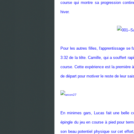
course qui montre sa progression continu
hiver.
Pour les autres filles, l'apprentissage se 
3:32 de la tête. Camille, qui a souffert r
course. Cette expérience est la première à c
de départ pour motiver le reste de leur sai
En minimes gars, Lucas fait une belle cou
épingle du jeu en course à pied pour ter
son beau potentiel physique sur cet effort