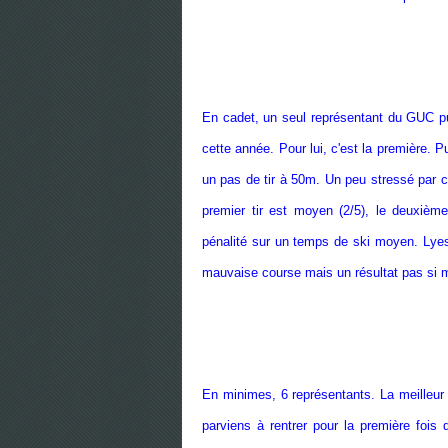
En cadet, un seul représentant du GUC pu
cette année. Pour lui, c'est la première. P
un pas de tir à 50m. Un peu stressé par 
premier tir est moyen (2/5), le deuxièm
pénalité sur un temps de ski moyen. Lye
mauvaise course mais un résultat pas si m
En minimes, 6 représentants. La meilleur p
parviens à rentrer pour la première fois