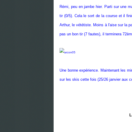
Rémi, peu en jambe hier. Parti sur une m
tir (0/5). Cela le sort de la course et il 
Arthur, le vététiste. Moins à l'aise sur la 
pas un bon tir (7 fautes), il terminera 72è
Une bonne expérience. Maintenant les min
sur les skis cette fois (25/26 janvier aux 
L