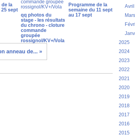
de la
Programme de la
Avril
 25 sept
semaine du 11 sept
qq photos du
au 17 sept
Mar
stage - les résultats
Févr
du chrono - cloture
commande
Janv
groupée
rossignol/KV+/Vola
2025
on anneau de... »
2024
2023
2022
2021
2020
2019
2018
2017
2016
2015