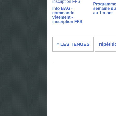
Programme 
Info BAG -
semaine du
commande
au 1er oct
vêtement -
inscription FFS
« LES TENUES
répétiti