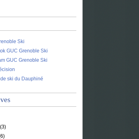
enoble Ski
ok GUC Grenoble Ski
ram GUC Grenoble Ski
écision
 de ski du Dauphiné
ives
(3)
6)