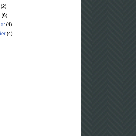
(2)
s
(6)
ier
(4)
ier
(4)