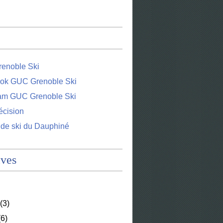
enoble Ski
ok GUC Grenoble Ski
ram GUC Grenoble Ski
écision
 de ski du Dauphiné
ives
(3)
6)