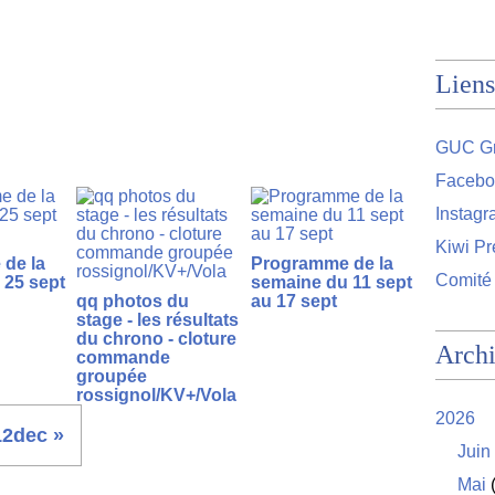
Liens
GUC Gr
Facebo
Instag
Kiwi Pr
de la
Programme de la
Comité
 25 sept
semaine du 11 sept
qq photos du
au 17 sept
stage - les résultats
du chrono - cloture
Arch
commande
groupée
rossignol/KV+/Vola
2026
12dec »
Juin
Mai
(