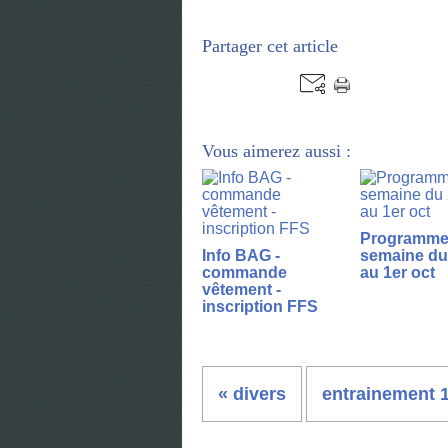
Partager cet article
Vous aimerez aussi :
Programme 
Info BAG -
semaine du
commande
au 1er oct
vêtement -
inscription FFS
« divers
entrainement 