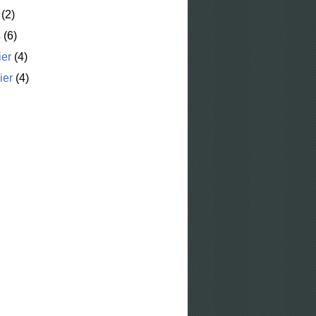
(2)
s
(6)
ier
(4)
ier
(4)