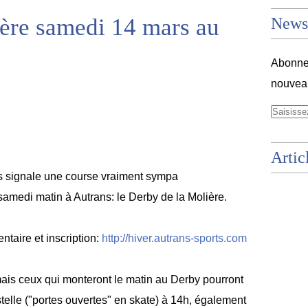
ère samedi 14 mars au
Newsl
Abonnez
nouveau
Artic
us signale une course vraiment sympa
samedi matin à Autrans: le Derby de la Molière.
taire et inscription:
http://hiver.autrans-sports.com
mais ceux qui monteront le matin au Derby pourront
telle ("portes ouvertes" en skate) à 14h, également