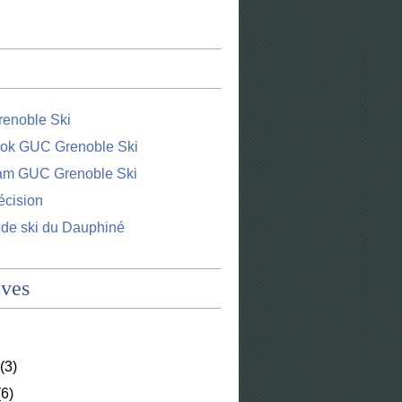
enoble Ski
ok GUC Grenoble Ski
ram GUC Grenoble Ski
écision
 de ski du Dauphiné
ives
(3)
6)