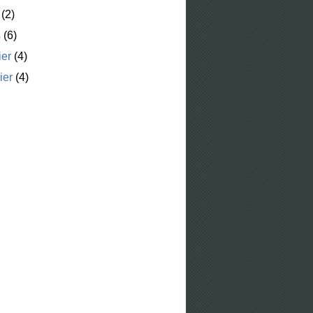
(2)
s
(6)
ier
(4)
ier
(4)