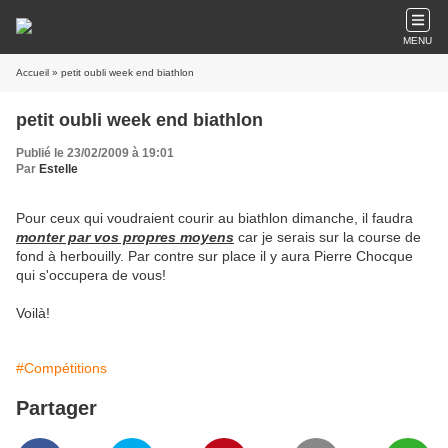
MENU
Accueil
» petit oubli week end biathlon
petit oubli week end biathlon
Publié le 23/02/2009 à 19:01
Par
Estelle
Pour ceux qui voudraient courir au biathlon dimanche, il faudra
monter par vos propres moyens
car je serais sur la course de
fond à herbouilly. Par contre sur place il y aura Pierre Chocque
qui s'occupera de vous!
Voilà!
#Compétitions
Partager