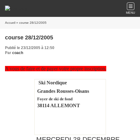
MENU
Accueil
» course 28/12/2005
course 28/12/2005
Publié le 23/12/2005 à 12:50
Par
coach
A vous de faire et de payer votre propre inscription.
Ski Nordique
Grandes Rousses-Oisans
Foyer de ski de fond
38114 ALLEMONT
MERCREDI 28 DECEMBRE