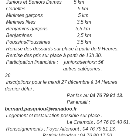
Juniors et Seniors Dames
5 km
Cadettes
5 km
Minimes garçons
5 km
Minimes filles
3,5 km
Benjamins garçons
3,5 km
Benjamines
2,5 km
Poussins/Poussines
3,5 km
Remise des dossards sur place à partir de 9 Heures.
Remise des prix sur place à partir de 13h 30.
Participation financière :
juniors/seniors: 5€
autres catégories :
3€
Inscriptions pour le mardi 27 décembre à 14 Heures
dernier délai :
Par fax au
04 76 79 81 13
.
Par email :
bernard.pasquiou@wanadoo.fr
Logement et restauration possible sur place :
Le Chamois : 04 76 80 40 61.
Renseignements : Foyer Allemont : 04 76 79 81 13.
Patrick Mondon : 04 76 80 17 50.