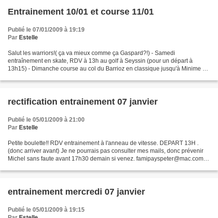
Entrainement 10/01 et course 11/01
Publié le 07/01/2009 à 19:19
Par
Estelle
Salut les warriors!( ça va mieux comme ça Gaspard?!) - Samedi
entraînement en skate, RDV à 13h au golf à Seyssin (pour un départ à
13h15) - Dimanche course au col du Barrioz en classique jusqu'à Minime 2
compris et libre pour les autres. Envoyez moi un...
rectification entrainement 07 janvier
Publié le 05/01/2009 à 21:00
Par
Estelle
Petite boulette!! RDV entrainement à l'anneau de vitesse. DEPART 13H .
(donc arriver avant) Je ne pourrais pas consulter mes mails, donc prévenir
Michel sans faute avant 17h30 demain si venez. famipayspeter@mac.com
Ceux qui n'auront pas prévenu ne seront...
entrainement mercredi 07 janvier
Publié le 05/01/2009 à 19:15
Par
Estelle