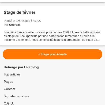
l’entraînement du samedi pendant l’hiver,...
Stage de février
Publié le 02/01/2009 à 16:55
Par
Georges
Bonjour à tous et meilleurs vœux pour l’année 2009 ! Après la belle réussite
du stage de Noël (ponctué par une participation remarquée du club à la
nocturne d’Allemont), nous sommes déjà dans la préparation du stage de
février. Le stage aura lieu sur...
< Page précédente
Hébergé par Overblog
Top articles
Pages
Contact
Signaler un abus
C.G.U.