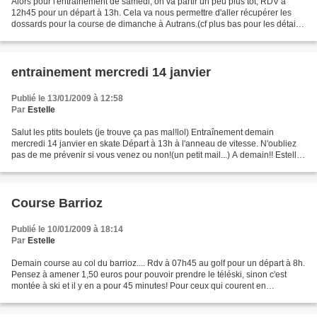
Alors pour l'entrainement de samedi, on va partir un peu plus tôt, RDV à
12h45 pour un départ à 13h. Cela va nous permettre d'aller récupérer les
dossards pour la course de dimanche à Autrans.(cf plus bas pour les détails)
L'entrainement aura lieu à Bois...
entrainement mercredi 14 janvier
Publié le 13/01/2009 à 12:58
Par
Estelle
Salut les ptits boulets (je trouve ça pas mal!lol) Entraînement demain
mercredi 14 janvier en skate Départ à 13h à l'anneau de vitesse. N'oubliez
pas de me prévenir si vous venez ou non!(un petit mail...) A demain!! Estelle.
PS : J'aimerais que tous le...
Course Barrioz
Publié le 10/01/2009 à 18:14
Par
Estelle
Demain course au col du barrioz.... Rdv à 07h45 au golf pour un départ à 8h.
Pensez à amener 1,50 euros pour pouvoir prendre le téléski, sinon c'est
montée à ski et il y en a pour 45 minutes! Pour ceux qui courent en
classique, il faudrait mettre ce soir...