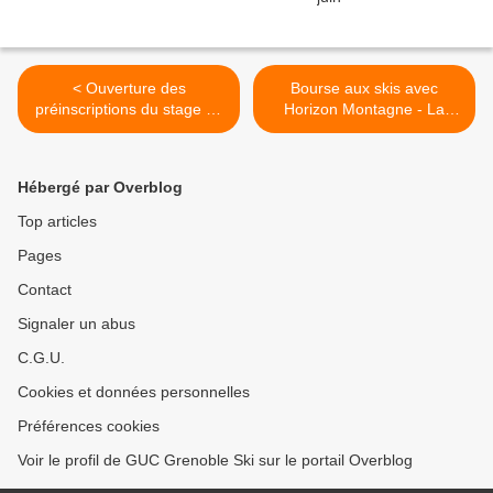
< Ouverture des
Bourse aux skis avec
préinscriptions du stage de
Horizon Montagne - La
Noël aux Saisies (U9, U11,
Boîte à Skis >
U13, U15, U16, U18)
Hébergé par Overblog
Top articles
Pages
Contact
Signaler un abus
C.G.U.
Cookies et données personnelles
Préférences cookies
Voir le profil de GUC Grenoble Ski sur le portail Overblog