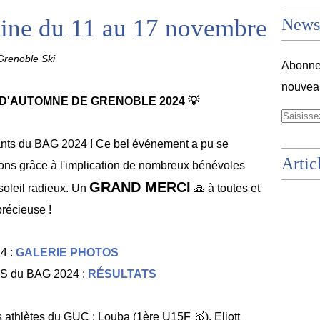
ne du 11 au 17 novembre
Newsl
renoble Ski
Abonnez
nouveau
 D'AUTOMNE DE GRENOBLE
2024 💡
pants du BAG 2024 ! Ce bel événement a pu se
Artic
ions grâce à l'implication de nombreux bénévoles
GRAND MERCI
 soleil radieux
.
Un
🙏
à toutes et
récieuse !
4 :
GALERIE PHOTOS
FFS du BAG 2024 :
RÉSULTATS
s athlètes du GUC : Louba (1ère U15F
🥇
), Eliott