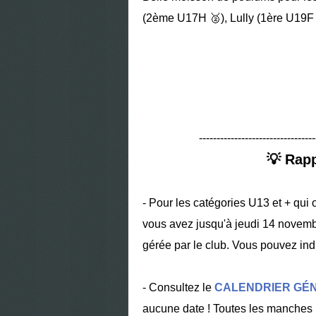
(2ème U17H
🥈
), Lully (1ère U19
---------------------------------
💡 Rapp
- Pour les catégories U13 et + qui o
vous avez jusqu'à jeudi 14 novem
gérée par le club. Vous pouvez ind
- Consultez le
CALENDRIER GÉ
aucune date ! Toutes les manches 