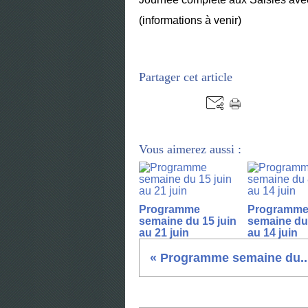
(informations à venir)
Partager cet article
Vous aimerez aussi :
Programme
Programm
semaine du 15 juin
semaine du 
au 21 juin
au 14 juin
« Programme semaine du..