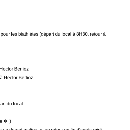
our les biathlètes (départ du local à 8H30, retour à
ector Berlioz
 Hector Berlioz
t du local.
ge
❄
!)
un départ matinal et un retour en fin d'après-midi