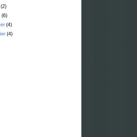
(2)
s
(6)
ier
(4)
ier
(4)