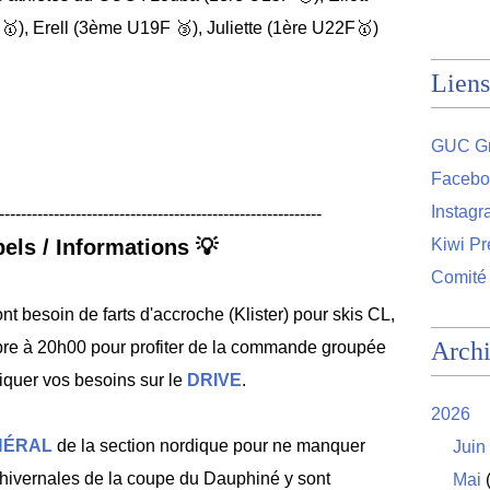
F
🥇
), Erell (3ème U19F
🥉
), Juliette (1ère U22F
🥇
)
Liens
GUC Gr
Facebo
Instag
-----------------------------------------------------------
els / Informations 💡
Kiwi Pr
Comité
nt besoin de farts d'accroche (Klister) pour skis CL,
Arch
bre à 20h00 pour profiter de la commande groupée
iquer vos besoins sur le
DRIVE
.
2026
NÉRAL
de la section nordique pour ne manquer
Juin
hivernales de la coupe du Dauphiné y sont
Mai
(