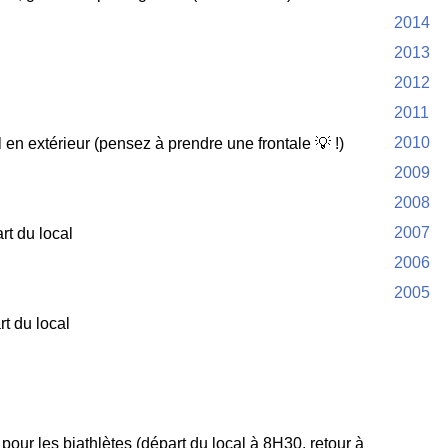
2014
2013
2012
2011
2010
en extérieur (pensez à prendre une frontale
💡
!)
2009
2008
2007
t du local
2006
2005
t du local
our les biathlètes (départ du local à 8H30, retour à