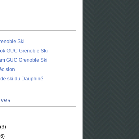
enoble Ski
ok GUC Grenoble Ski
ram GUC Grenoble Ski
écision
 de ski du Dauphiné
ives
(3)
6)