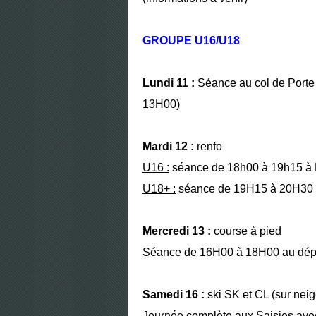
GROUPE U16/U18
Lundi 11 :
Séance au col de Porte p
13H00)
Mardi 12 :
renfo
U16 :
séance de 18h00 à 19h15 à H
U18+ :
séance de 19H15 à 20H30 à
Mercredi 13 :
course à pied
Séance de 16H00 à 18H00 au dépar
Samedi 16 :
ski SK et CL (sur nei
Journée complète aux Saisies avec 