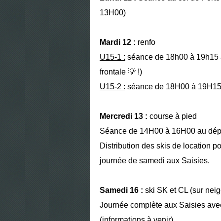
13H00)
Mardi 12 :
renfo
U15-1 :
séance de 18h00 à 19h15 a
frontale
💡
!)
U15-2 :
séance de 18H00 à 19H15 
Mercredi 13 :
course à pied
Séance de 14H00 à 16H00 au dépar
Distribution des skis de location p
journée de samedi aux Saisies.
Samedi 16 :
ski SK et CL (sur nei
Journée complète aux Saisies avec 
(informations à venir)