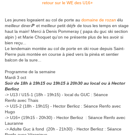
Les jeunes logeaient au col de porte au
domaine de rozan
élu
meilleur diner🍕 et meilleur petit déj☕ de tous les temps en stage
haut la main! Merci à Denis Pommeray ( papa du guc ski section
alpin ) et Marie Choquet qu'on ne présente plus de les avoir si
bien reçu...
Le lendemain montée au col de porte en ski roue depuis Saint-
Pierre puis montée en course à pied vers la pinéa et sentier
balcon de la sure...
Programme de la semaine
Mardi 3 oct
Soir de 18h à 19h15 ou 19h15 à 20h30 au local ou à Hector
Berlioz
-> U13 / U15-1 (18h - 19h15) - local du GUC : Séance
Renfo avec Thais
-> U15-2 (18h - 19h15) - Hector Berlioz : Séance Renfo avec
Hugo
-> U16+ (19h15 - 20h30) - Hector Berlioz : Séance Renfo avec
Lauranne
-> Adulte Guc à fond (20h - 21h30) - Hector Berlioz : Séance
Renfo avec Véronique