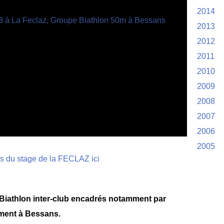
2014
2013
2012
2011
2010
2009
2008
2007
2006
2005
s du stage de la FECLAZ ici
e Biathlon inter-club encadrés notamment par
ement à Bessans.