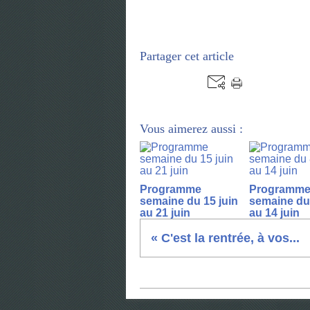
Partager cet article
Vous aimerez aussi :
Programme
Programm
semaine du 15 juin
semaine du 
au 21 juin
au 14 juin
« C'est la rentrée, à vos...