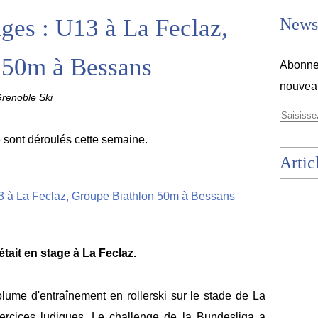
ages : U13 à La Feclaz,
Newsl
 50m à Bessans
Abonnez
nouveau
renoble Ski
 sont déroulés cette semaine.
Artic
tait en stage à La Feclaz.
lume d'entraînement en rollerski sur le stade de La
rcices ludiques. Le challenge de la Bundesliga a