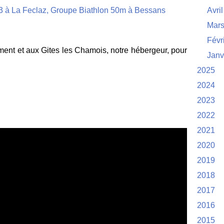
Avril
Mar
Févr
ent et aux Gites les Chamois, notre hébergeur, pour
Janv
2025
2024
2023
2022
2021
2020
2019
2018
2017
2016
2015