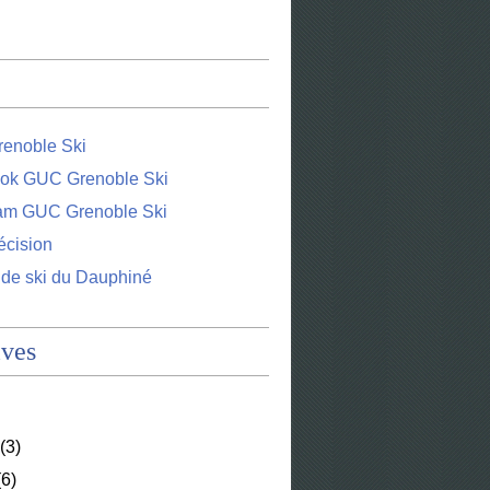
enoble Ski
ok GUC Grenoble Ski
ram GUC Grenoble Ski
écision
 de ski du Dauphiné
ives
(3)
6)