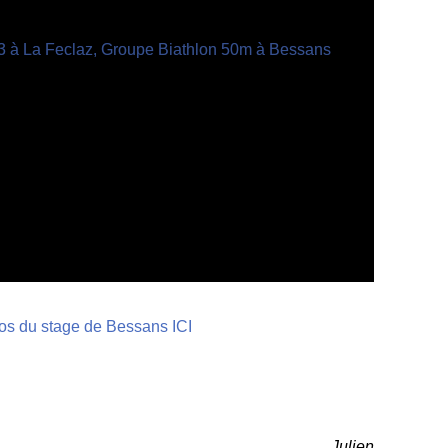
os du stage de Bessans ICI
Julien