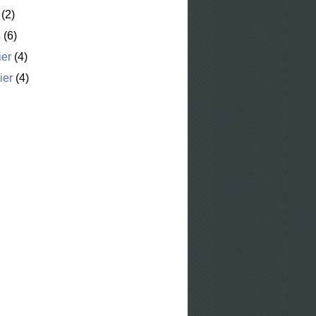
(2)
s
(6)
ier
(4)
ier
(4)