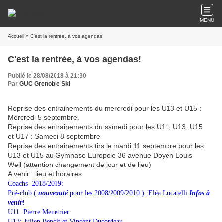
MENU
Accueil
» C'est la rentrée, à vos agendas!
C'est la rentrée, à vos agendas!
Publié le 28/08/2018 à 21:30
Par
GUC Grenoble Ski
Reprise des entrainements du mercredi pour les U13 et U15 :
Mercredi 5 septembre.
Reprise des entrainements du samedi pour les U11, U13, U15
et U17 : Samedi 8 septembre
Reprise des entrainements tirs le
mardi
11 septembre pour les
U13 et U15 au Gymnase Europole 36 avenue Doyen Louis
Weil (attention changement de jour et de lieu)
A venir : lieu et horaires
Coachs 2018/2019:
Pré-club (
nouveauté
pour les 2008/2009/2010 ): Eléa Lucatelli
Infos à
venir
!
U11: Pierre Menetrier
U13: Julien Benoit et Vincent Ducordeau