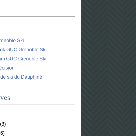
enoble Ski
ok GUC Grenoble Ski
ram GUC Grenoble Ski
écision
 de ski du Dauphiné
ives
(3)
6)