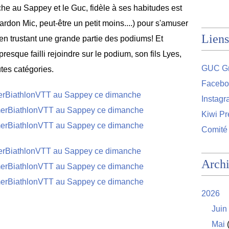
e au Sappey et le Guc, fidèle à ses habitudes est
rdon Mic, peut-être un petit moins....) pour s'amuser
Liens
 en trustant une grande partie des podiums! Et
esque failli rejoindre sur le podium, son fils Lyes,
GUC Gr
utes catégories.
Facebo
Instag
Kiwi Pr
Comité
Arch
2026
Juin
Mai
(