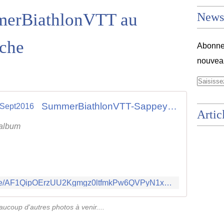
merBiathlonVTT au
Newsl
che
Abonnez
nouveau
SummerBiathlonVTT-Sappey Sept2016
Artic
 album
https://photos.google.com/share/AF1QipOErzUU2Kgmgz0ltfmkPw6QVPyN1xZ23T74lpkoFtzCReNCKaFLtAfzE4Rp_orYYA?key=b1VmODg1Rk1uVTkyQ3VBeEZDeVBERmxYampkcjNB
aucoup d'autres photos à venir....