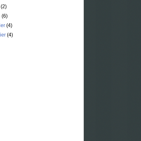
(2)
s
(6)
ier
(4)
ier
(4)