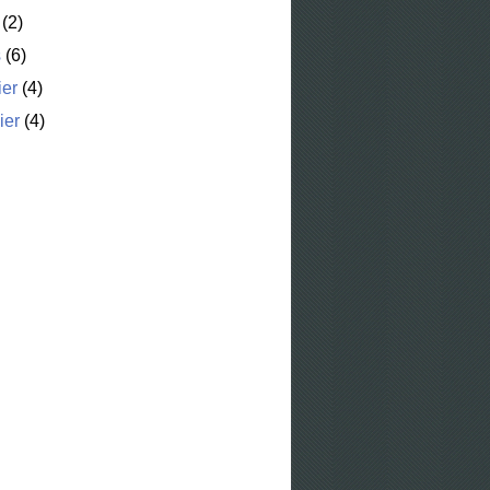
(2)
s
(6)
ier
(4)
ier
(4)