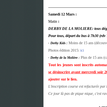
-------------------------------------------------
Samedi 12 Mars :
Matin
:
DERBY DE LA MOLIERE: tous dégui
Pour tous, départ du bus à 7h30 (rdv 
Moins de 15 ans (découve
- Derby Kids
:
Photos édition 2015:
ici
Plus de 15 ans (ca
- Derby de la Molière
:
Tout les jeunes sont inscrits autom
se désinscrire avant mercredi soir 
ajouter sur le lien.
L'inscription course est refacturée par 
Ce jour là pas de pique nique, c'est rav