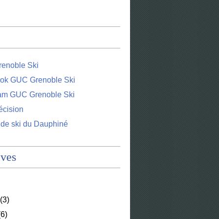
enoble Ski
ok GUC Grenoble Ski
ram GUC Grenoble Ski
écision
 de ski du Dauphiné
ives
(3)
6)