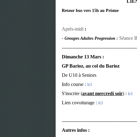
LIEN INSCRI
Retour bus vers 15h au Prisme
Après-midi
:
Séance B
- Groupes Adultes Progression :
-------------------------------------------------
Dimanche 13 Mars :
GP Barioz, au col du Barioz
De U10 à Seniors
Info course :
ici
S'inscrire (
avant mercredi soir
) :
ici
Lien covoiturage :
ici
-------------------------------------------------
Autres infos :