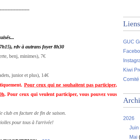
-------------------
Liens
sés...
GUC Gr
7h15), rdv à autrans foyer 8h30
Facebo
rte, benj, minimes), 7€
Instag
Kiwi Pr
dets, junior et plus), 14€
Comité
atiquement.
Pour ceux qui ne souhaitent pas participer,
20h
. Pour ceux qui veulent participer, vous pouvez vous
Arch
le club en facture de fin de saison.
2026
iolles pour tous à l'arrivée!
Juin
Mai
(