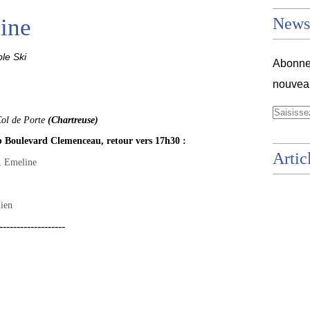
ine
Newsl
le Ski
Abonnez
nouveau
ol de Porte
(Chartreuse)
b Boulevard Clemenceau, retour vers 17h30 :
Artic
e, Emeline
lien
-------------------