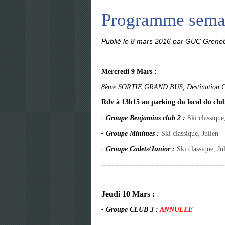
Programme sema
Publié le
8 mars 2016
par GUC Grenob
Mercredi 9 Mars :
8ème SORTIE GRAND BUS, Destination C
Rdv à 13h15 au parking du local du clu
- Groupe
Benjamins club 2 :
Ski classiqu
- Groupe
Minimes :
Ski classique, Julien
- Groupe Cadets/Junior :
Ski classique, Ju
-------------------------------------------------
Jeudi 10 Mars :
- Groupe
CLUB 3 :
A
NNULEE