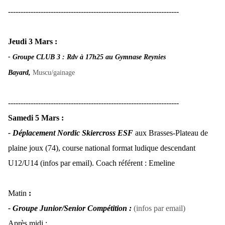
--------------------------------------------------------------------
Jeudi 3 Mars :
- Groupe
CLUB 3 : Rdv à 17h25 au Gymnase Reynies
Bayard,
Muscu/gainage
--------------------------------------------------------------------
Samedi 5 Mars :
- Déplacement Nordic Skiercross ESF
aux Brasses-Plateau de
plaine joux (74), course national format ludique descendant
U12/U14 (infos par email). Coach référent : Emeline
Matin
:
- Groupe Junior/Senior
Comp
étition
:
(infos par emai
l)
Après midi :