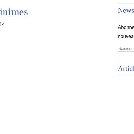
inimes
Newsl
Abonnez
nouveau
Artic