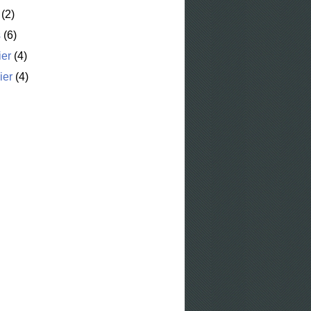
(2)
s
(6)
ier
(4)
ier
(4)