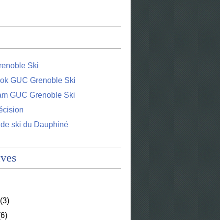
enoble Ski
ok GUC Grenoble Ski
ram GUC Grenoble Ski
écision
 de ski du Dauphiné
ives
(3)
6)