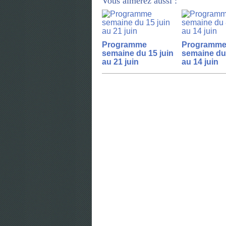
Vous aimerez aussi :
Programme
Programm
semaine du 15 juin
semaine du 
au 21 juin
au 14 juin