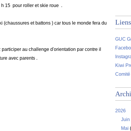
h 15 pour roller et skie roue .
Liens
ski (chaussures et battons ) car tous le monde fera du
GUC Gr
Facebo
participer au challenge d'orientation par contre il
Instag
ture avec parents .
Kiwi Pr
Comité
Arch
2026
Juin
Mai
(