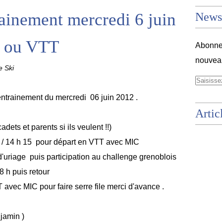
rainement mercredi 6 juin
Newsl
) ou VTT
Abonnez
nouveau
 Ski
'entrainement du mercredi 06 juin 2012 .
Artic
adets et parents si ils veulent !!)
 / 14 h 15 pour départ en VTT avec MIC
'uriage puis participation au challenge grenoblois
18 h puis retour
T avec MIC pour faire serre file merci d'avance .
jamin )