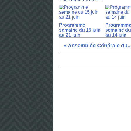
Programme
Programm
semaine du 15 juin
semaine du 
au 21 juin
au 14 juin
« Assemblée Générale du..