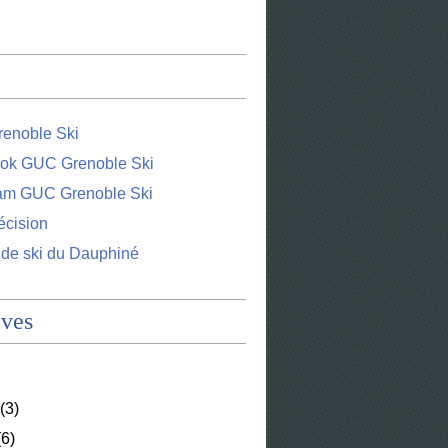
enoble Ski
ok GUC Grenoble Ski
ram GUC Grenoble Ski
écision
 de ski du Dauphiné
ives
(3)
6)