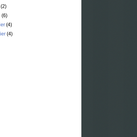
(2)
s
(6)
ier
(4)
ier
(4)