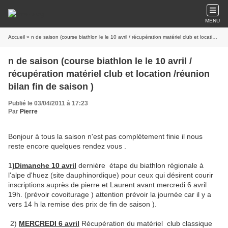
MENU
Accueil
» n de saison (course biathlon le le 10 avril / récupération matériel club et location /réunion bilan fin de saison )
n de saison (course biathlon le le 10 avril /
récupération matériel club et location /réunion
bilan fin de saison )
Publié le 03/04/2011 à 17:23
Par
Pierre
Bonjour à tous la saison n'est pas complétement finie il nous
reste encore quelques rendez vous .
1
)Dimanche 10 avril
dernière étape du biathlon régionale à
l'alpe d'huez (site dauphinordique) pour ceux qui désirent courir
inscriptions auprès de pierre et Laurent avant mercredi 6 avril
19h. (prévoir covoiturage ) attention prévoir la journée car il y a
vers 14 h la remise des prix de fin de saison ).
2)
MERCREDI 6 avril
Récupération du matériel club classique