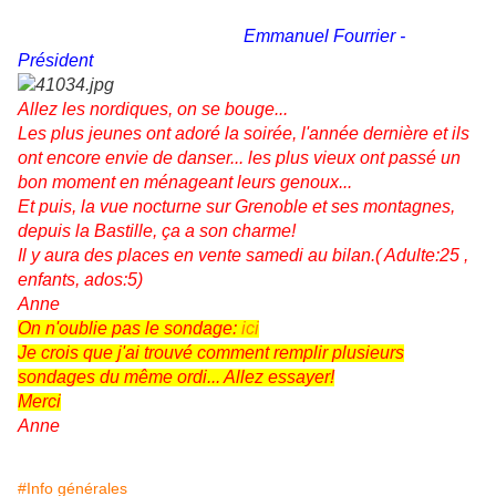
Emmanuel Fourrier -
Président
Allez les nordiques, on se bouge...
Les plus jeunes ont adoré la soirée, l'année dernière et ils
ont encore envie de danser... les plus vieux ont passé un
bon moment en ménageant leurs genoux...
Et puis, la vue nocturne sur Grenoble et ses montagnes,
depuis la Bastille, ça a son charme!
Il y aura des places en vente samedi au bilan.( Adulte:25 ,
enfants, ados:5)
Anne
On n'oublie pas le sondage:
ici
Je crois que j'ai trouvé comment remplir plusieurs
sondages du même ordi... Allez essayer!
Merci
Anne
#Info générales