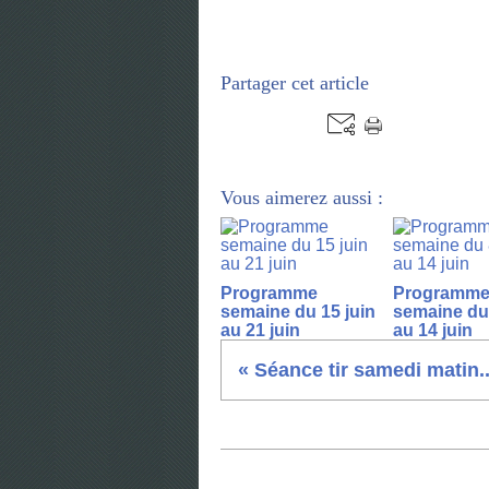
Partager cet article
Vous aimerez aussi :
Programme
Programm
semaine du 15 juin
semaine du 
au 21 juin
au 14 juin
« Séance tir samedi matin..