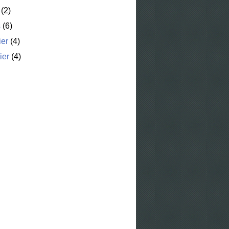
(2)
s
(6)
ier
(4)
ier
(4)