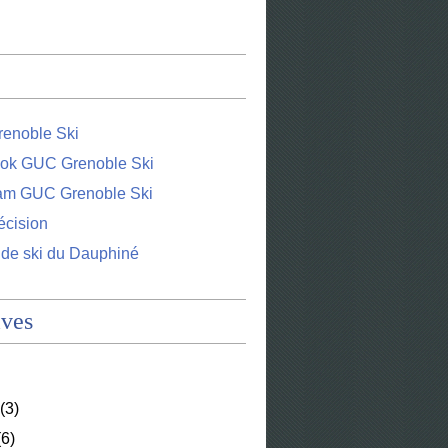
enoble Ski
ok GUC Grenoble Ski
ram GUC Grenoble Ski
écision
 de ski du Dauphiné
ives
(3)
6)