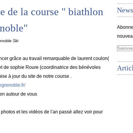
te de la course " biathlon
Newsl
enoble"
Abonnez
nouveau
noble Ski
oncer grâce au travail remarquable de laurent coulon(
Artic
) et de sophie Roure (coordinatrice des bénévoles
ise à jour du site de notre course .
egrenoble.fr/
lien autour de vous
 photos et les vidéos de l'an passé allez voir pour