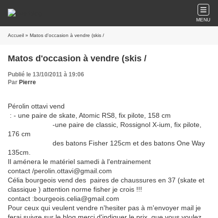
MENU
Accueil
» Matos d'occasion à vendre (skis /
Matos d'occasion à vendre (skis /
Publié le 13/10/2011 à 19:06
Par
Pierre
Pérolin ottavi vend
: - une paire de skate, Atomic RS8, fix pilote, 158 cm
-une paire de classic, Rossignol X-ium, fix pilote,
176 cm
des batons Fisher 125cm et des batons One Way
135cm.
Il aménera le matériel samedi à l'entrainement
contact
/perolin.ottavi@gmail.com
Célia bourgeois vend des paires de chaussures en 37 (skate et
classique ) attention norme fisher je crois !!!
contact :bourgeois.celia@gmail.com
Pour ceux qui veulent vendre n'hesiter pas à m'envoyer mail je
ferai suivre sur le blog merci d'indiquer le prix que vous voulez