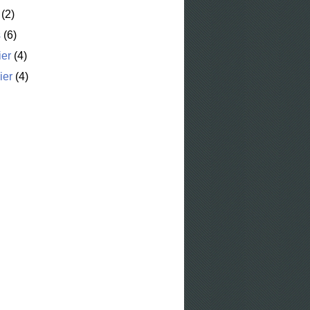
(2)
s
(6)
ier
(4)
ier
(4)