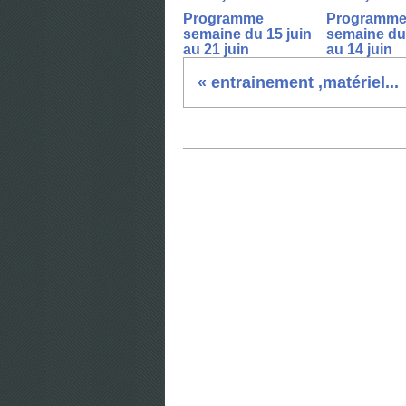
Programme
Programm
semaine du 15 juin
semaine du 
au 21 juin
au 14 juin
« entrainement ,matériel...