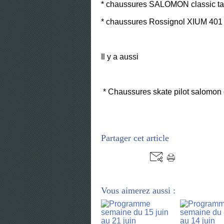
* chaussures SALOMON classic tail
* chaussures Rossignol XIUM 401 (fi
Il y a aussi
* Chaussures skate pilot salomon g
Partager cet article
Vous aimerez aussi :