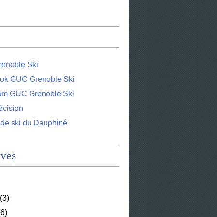
enoble Ski
ok GUC Grenoble Ski
ram GUC Grenoble Ski
écision
 de ski du Dauphiné
ives
(3)
6)