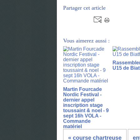
Partager cet article
Vous aimerez aussi :
Rassemble
U15 de Bia
Martin Fourcade
Nordic Festival -
dernier appel
inscription stage
toussaint & noel - 9
sept 16h VOLA -
Commande
matériel
« course chartreuse
en