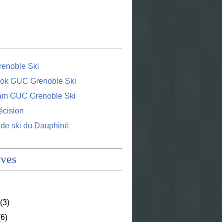
enoble Ski
ok GUC Grenoble Ski
ram GUC Grenoble Ski
écision
 de ski du Dauphiné
ives
(3)
6)