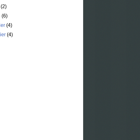
(2)
s
(6)
ier
(4)
ier
(4)