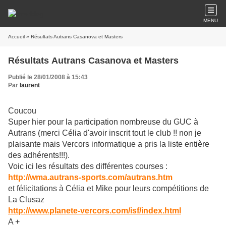
MENU
Accueil
» Résultats Autrans Casanova et Masters
Résultats Autrans Casanova et Masters
Publié le 28/01/2008 à 15:43
Par
laurent
Coucou
Super hier pour la participation nombreuse du GUC à
Autrans (merci Célia d'avoir inscrit tout le club !! non je
plaisante mais Vercors informatique a pris la liste entière
des adhérents!!!).
Voic ici les résultats des différentes courses :
http://wma.autrans-sports.com/autrans.htm
et félicitations à Célia et Mike pour leurs compétitions de
La Clusaz
http://www.planete-vercors.com/isf/index.html
A +