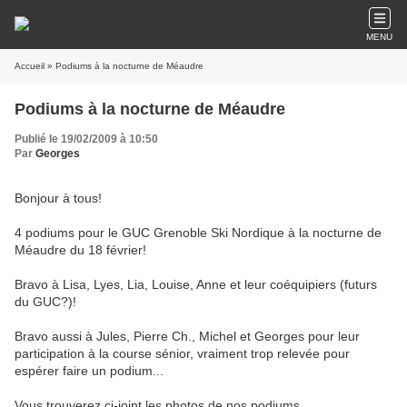
MENU
Accueil
» Podiums à la nocturne de Méaudre
Podiums à la nocturne de Méaudre
Publié le 19/02/2009 à 10:50
Par
Georges
Bonjour à tous!
4 podiums pour le GUC Grenoble Ski Nordique à la nocturne de
Méaudre du 18 février!
Bravo à Lisa, Lyes, Lia, Louise, Anne et leur coéquipiers (futurs
du GUC?)!
Bravo aussi à Jules, Pierre Ch., Michel et Georges pour leur
participation à la course sénior, vraiment trop relevée pour
espérer faire un podium...
Vous trouverez ci-joint les photos de nos podiums.