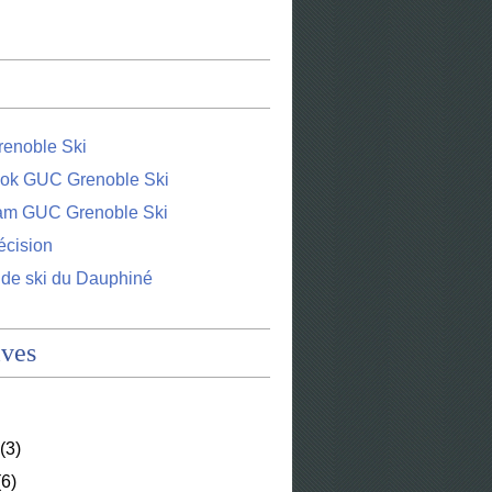
enoble Ski
ok GUC Grenoble Ski
ram GUC Grenoble Ski
écision
 de ski du Dauphiné
ives
(3)
6)