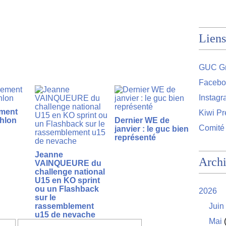
Liens
GUC Gr
Facebo
Instag
ment
Kiwi Pr
thlon
Dernier WE de
Comité
janvier : le guc bien
représenté
Jeanne
Arch
VAINQUEURE du
challenge national
U15 en KO sprint
ou un Flashback
2026
sur le
rassemblement
Juin
u15 de nevache
Mai
(