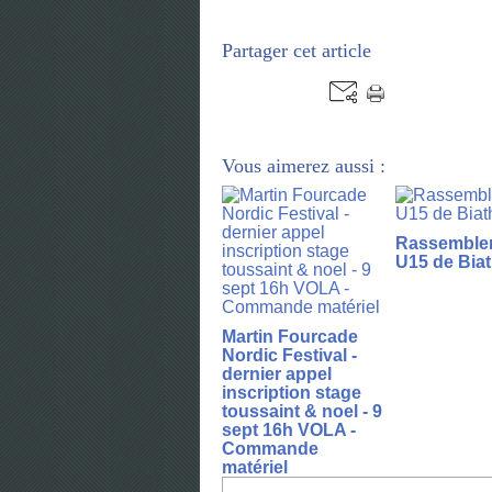
Partager cet article
Vous aimerez aussi :
Rassemble
U15 de Bia
Martin Fourcade
Nordic Festival -
dernier appel
inscription stage
toussaint & noel - 9
sept 16h VOLA -
Commande
matériel