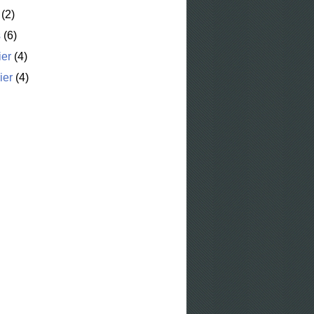
(2)
s
(6)
ier
(4)
ier
(4)