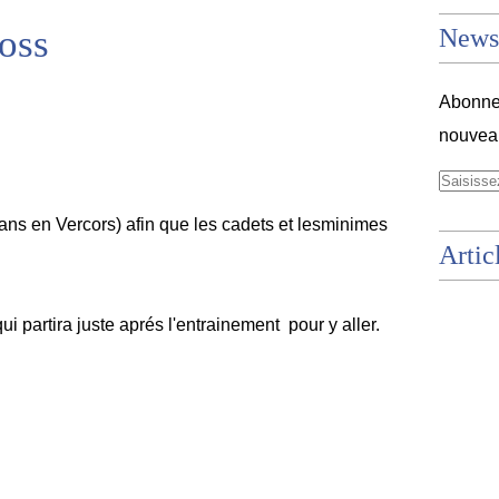
ross
Newsl
Abonnez
nouveau
Lans en Vercors) afin que les cadets et lesminimes
Artic
.
i partira juste aprés l'entrainement pour y aller.