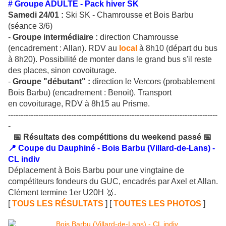
# Groupe ADULTE - Pack hiver SK
Samedi 24/01 :
Ski SK - Chamrousse et Bois Barbu
(séance 3/6)
-
Groupe intermédiaire :
direction Chamrousse
(encadrement : Allan). RDV au
local
à 8h10 (départ du bus
à 8h20). Possibilité de monter dans le grand bus s'il reste
des places, sinon covoiturage.
-
Groupe "débutant" :
direction le Vercors (probablement
Bois Barbu) (encadrement : Benoit). Transport
en covoiturage, RDV à 8h15 au Prisme.
-----------------------------------------------------------------------------------
-
📅 Résultats des compétitions du weekend passé 📅
📍 Coupe du Dauphiné - Bois Barbu (Villard-de-Lans) -
CL indiv
Déplacement à Bois Barbu pour une vingtaine de
compétiteurs fondeurs du GUC, encadrés par Axel et Allan.
Clément termine 1er U20H 🥇.
[
TOUS LES RÉSULTATS
] [
TOUTES LES PHOTOS
]