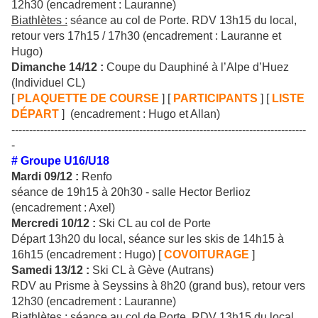
12h30 (encadrement : Lauranne)
Biathlètes :
séance au col de Porte. RDV 13h15 du local,
retour vers 17h15 / 17h30 (encadrement : Lauranne et
Hugo)
Dimanche 14/12 :
Coupe du Dauphiné à l’Alpe d’Huez
(Individuel CL)
[
PLAQUETTE DE COURSE
] [
PARTICIPANTS
] [
LISTE
DÉPART
] (encadrement : Hugo et Allan)
-----------------------------------------------------------------------------------
-
# Groupe U16/U18
Mardi 09/12 :
Renfo
séance de 19h15 à 20h30 - salle Hector Berlioz
(encadrement : Axel)
Mercredi 10/12 :
Ski CL au col de Porte
Départ 13h20 du local, séance sur les skis de 14h15 à
16h15 (encadrement : Hugo) [
COVOITURAGE
]
Samedi 13/12 :
Ski CL à Gève (Autrans)
RDV au Prisme à Seyssins à 8h20 (grand bus), retour vers
12h30 (encadrement : Lauranne)
Biathlètes :
séance au col de Porte. RDV 13h15 du local,