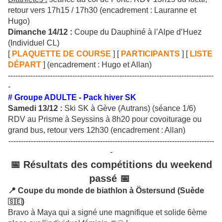
retour vers 17h15 / 17h30 (encadrement : Lauranne et
Hugo)
Dimanche 14/12 :
Coupe du Dauphiné à l’Alpe d’Huez
(Individuel CL)
[
PLAQUETTE DE COURSE
] [
PARTICIPANTS
] [
LISTE
DÉPART
] (encadrement : Hugo et Allan)
-----------------------------------------------------------------------------------
-
# Groupe ADULTE - Pack hiver SK
Samedi 13/12 :
Ski SK à Gève (Autrans) (séance 1/6)
RDV au Prisme à Seyssins à 8h20 pour covoiturage ou
grand bus, retour vers 12h30 (encadrement : Allan)
-----------------------------------------------------------------------------------
-
📅 Résultats des compétitions du weekend
passé 📅
📍 Coupe du monde de biathlon à Östersund (Suède
)
🇸🇪
Bravo à Maya qui a signé une magnifique et solide 6ème