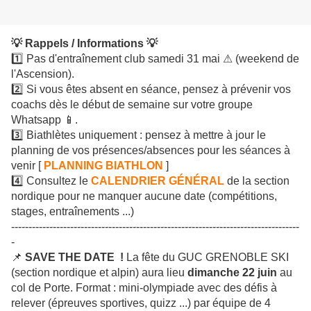
💡 Rappels / Informations 💡
1️⃣ Pas d'entraînement club samedi 31 mai ⚠ (weekend de
l'Ascension).
2️⃣ Si vous êtes absent en séance, pensez à prévenir vos
coachs dès le début de semaine sur votre groupe
Whatsapp 📱.
3️⃣ Biathlètes uniquement : pensez à mettre à jour le
planning de vos présences/absences pour les séances à
venir [
PLANNING BIATHLON
]
4️⃣ Consultez le
CALENDRIER GÉNÉRAL
de la section
nordique pour ne manquer aucune date (compétitions,
stages, entraînements ...)
-----------------------------------------------------------------------------------
-
📌
SAVE THE DATE
!
La fête du GUC GRENOBLE SKI
(section nordique et alpin) aura lieu
dimanche 22 juin
au
col de Porte. Format : mini-olympiade avec des défis à
relever (épreuves sportives, quizz ...) par équipe de 4