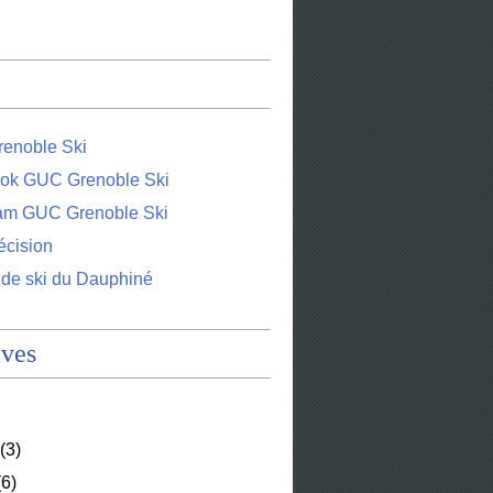
enoble Ski
ok GUC Grenoble Ski
ram GUC Grenoble Ski
écision
 de ski du Dauphiné
ives
(3)
6)