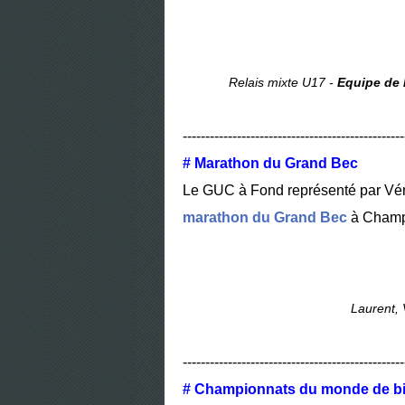
Relais mixte U17 -
Equipe de
-------------------------------------------------
# Marathon du Grand Bec
Le GUC à Fond représenté par Véro
marathon du Grand Bec
à Champ
Laurent, 
-------------------------------------------------
# Championnats du monde de bi