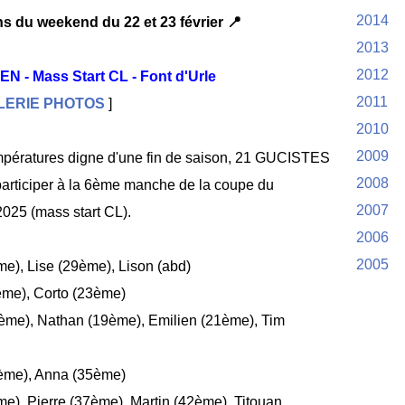
2014
s du weekend du 22 et 23 février 📍
2013
2012
SEN
- Mass Start CL - Font d'Urle
2011
LERIE PHOTOS
]
2010
2009
mpératures digne d'une fin de saison, 21 GUCISTES
2008
participer à la 6ème manche de la coupe du
2007
025 (mass start CL).
2006
2005
e), Lise (29ème), Lison (abd)
ème), Corto (23ème)
ème), Nathan (19ème), Emilien (21ème), Tim
ème), Anna (35ème)
e), Pierre (37ème), Martin (42ème), Titouan