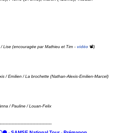
e / Lise (encouragée par Mathieu et Tim -
vidéo
📽
)
xis / Emilien / La brochette (Nathan-Alexis-Emilien-Marcel)
Anna / Pauline / Louan-Felix
-----------------------------------
 ⚪⚫ - SAMSE National Tour - Prémanon