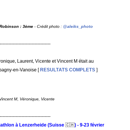
 Robinson : 3ème
- Crédit photo :
@aleiks_photo
-----------------------------------
nique, Laurent, Vicente et Vincent M était au
agny-en-Vanoise
[
RESULTATS COMPLETS
]
Vincent M, Véronique, Vicente
-----------------------------------
athlon à Lenzerheide (Suisse
🇨🇭
) - 9-23 février