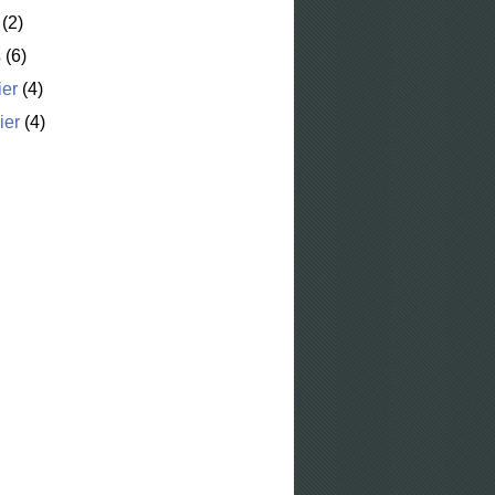
(2)
s
(6)
ier
(4)
ier
(4)