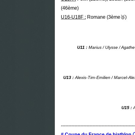
(46ème)
U16-U18F :
Romane (3ème🥉)
U11 :
Marius / Ulysse / Agath
U13 :
Alexis-Tim-Emilien / Marcel-Ale
U15 :
-------------------------------------------------
# Coupe du France de biathlon