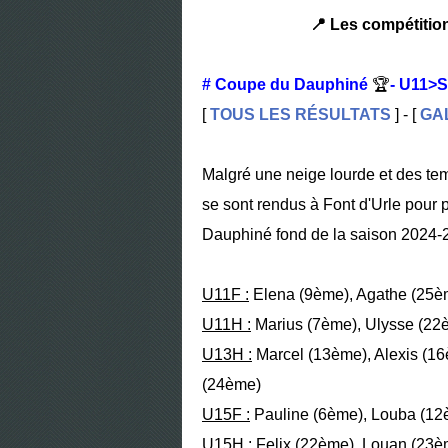
📍 Les compétition
# Coupe du Dauphiné
🏆
- U11>
[
TOUS LES RÉSULTATS
] - [
GA
Malgré une neige lourde et des te
se sont rendus à Font d'Urle pour 
Dauphiné fond de la saison 2024-2
U11F :
Elena (9ème), Agathe (25èm
U11H :
Marius (7ème), Ulysse (22
U13H :
Marcel (13ème), Alexis (16
(24ème)
U15F :
Pauline (6ème), Louba (12
U15H :
Felix (22ème), Louan (23èm