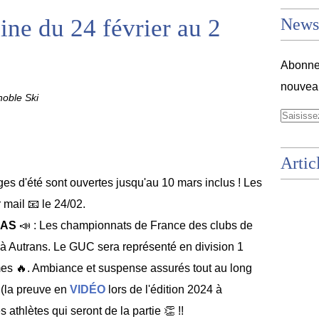
ne du 24 février au 2
Newsl
Abonnez
nouveau
oble Ski
Artic
ages d'été sont ouvertes jusqu'au 10 mars inclus ! Les
r mail
📧
le 24/02.
DAS
📣 : Les championnats de France des clubs de
s à Autrans. Le GUC sera représenté en division 1
es 🔥. Ambiance et suspense assurés tout au long
e (la preuve en
VIDÉO
lors de l'édition 2024 à
athlètes qui seront de la partie 👏 !!