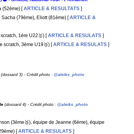
 (52ème) [
ARTICLE & RESULTATS
]
 Sacha (79ème), Eliott (81ème) [
ARTICLE &
scratch, 1ère U22🥇) [
ARTICLE & RESULATS
]
e scratch, 3ème U19🥉) [
ARTICLE & RESULATS
]
(dossard 3) - Crédit photo :
@aleiks_photo
le
(dossard 4) - Crédit photo :
@aleiks_photo
nson (3ème🥉), équipe de Jeanne (6ème), équipe
29ème) [
ARTICLE & RESULATS
]