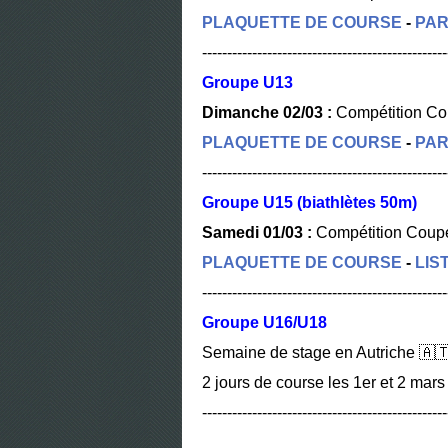
PLAQUETTE DE COURSE
-
PAR
-------------------------------------------------
Groupe U13
Dimanche 02/03 :
Compétition Cou
PLAQUETTE DE COURSE
-
PAR
-------------------------------------------------
Groupe U15 (biathlètes 50m)
Samedi 01/03 :
Compétition Coupe
PLAQUETTE DE COURSE
-
LIS
-------------------------------------------------
Groupe U16/U18
Semaine de stage en Autriche 🇦🇹
2 jours de course les 1er et 2 mars
-------------------------------------------------