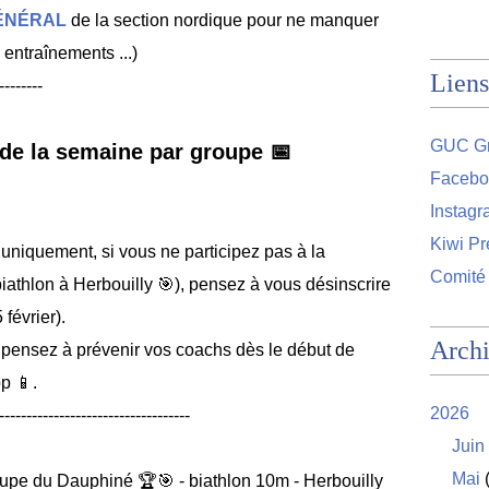
ÉNÉRAL
de la section nordique pour ne manquer
entraînements ...)
Liens
--------
GUC Gr
de la semaine par groupe 📅
Facebo
Instag
Kiwi Pr
uniquement, si vous ne participez pas à la
Comité
athlon à Herbouilly 🎯), pensez à vous désinscrire
 février).
Arch
 pensez à prévenir vos coachs dès le début de
p 📱.
2026
-----------------------------------
Juin
Mai
(
pe du Dauphiné 🏆🎯 - biathlon 10m - Herbouilly