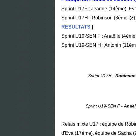
Sprint U17F :
Jeanne (14ème), Eva
Sprint U17H :
Robinson (3ème 🥉),
RESULTATS
]
Sprint U19-SEN F :
Anaëlle (4ème 
Sprint U19-SEN H :
Antonin (11èm
Sprint U17H -
Robinson
Sprint U19-SEN F -
Anaël
Relais mixte U17 :
équipe de Robi
d'Eva (17ème), équipe de Sacha (