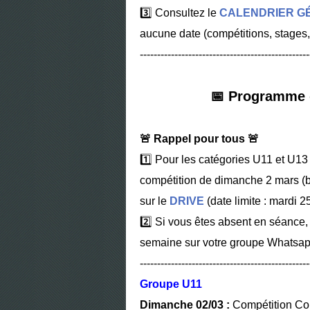
3️⃣
Consultez le
CALENDRIER G
aucune date (compétitions, stages, 
-------------------------------------------------
📅 Programme 
🚨 Rappel pour tous 🚨
1️⃣
Pour les catégories U11 et U13 
compétition de dimanche 2 mars (bi
sur le
DRIVE
(date limite : mardi 25
2️⃣
Si vous êtes absent en séance,
semaine sur votre groupe Whatsap
-------------------------------------------------
Groupe U11
Dimanche 02/03 :
Compétition Cou