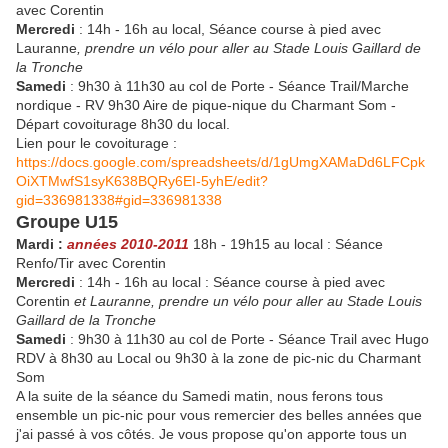
avec Corentin
Mercredi
: 14h - 16h au local, Séance course à pied avec
Lauranne
, prendre un vélo pour aller au Stade Louis Gaillard de
la Tronche
Samedi
: 9h30 à 11h30 au col de Porte - Séance Trail/Marche
nordique - RV 9h30 Aire de pique-nique du Charmant Som -
Départ covoiturage 8h30 du local.
Lien pour le covoiturage :
https://docs.google.com/spreadsheets/d/1gUmgXAMaDd6LFCpk
OiXTMwfS1syK638BQRy6EI-5yhE/edit?
gid=336981338#gid=336981338
Groupe U15
Mardi :
années 2010-2011
18h - 19h15 au local : Séance
Renfo/Tir avec Corentin
Mercredi
: 14h - 16h au local : Séance course à pied avec
Corentin
et Lauranne, prendre un vélo pour aller au Stade Louis
Gaillard de la Tronche
Samedi
: 9h30 à 11h30 au col de Porte - Séance Trail avec Hugo
RDV à 8h30 au Local ou 9h30 à la zone de pic-nic du Charmant
Som
A la suite de la séance du Samedi matin, nous ferons tous
ensemble un pic-nic pour vous remercier des belles années que
j'ai passé à vos côtés. Je vous propose qu'on apporte tous un