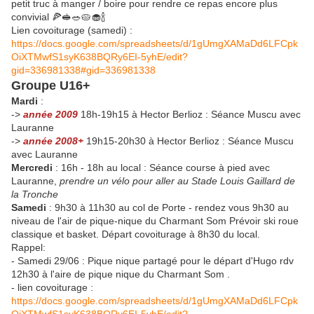
petit truc à manger / boire pour rendre ce repas encore plus
convivial 🍕🥪🥗🥧🧁🍾
Lien covoiturage (samedi) :
https://docs.google.com/spreadsheets/d/1gUmgXAMaDd6LFCpk
OiXTMwfS1syK638BQRy6EI-5yhE/edit?
gid=336981338#gid=336981338
Groupe U16+
Mardi
:
->
année 2009
18h-19h15 à Hector Berlioz : Séance Muscu avec
Lauranne
->
année 2008+
19h15-20h30 à Hector Berlioz : Séance Muscu
avec Lauranne
Mercredi
: 16h - 18h au local : Séance course à pied avec
Lauranne,
prendre un vélo pour aller au Stade Louis Gaillard de
la Tronche
Samedi
: 9h30 à 11h30 au col de Porte - rendez vous 9h30 au
niveau de l'air de pique-nique du Charmant Som Prévoir ski roue
classique et basket. Départ covoiturage à 8h30 du local.
Rappel:
- Samedi 29/06 : Pique nique partagé pour le départ d'Hugo rdv
12h30 à l'aire de pique nique du Charmant Som .
- lien covoiturage :
https://docs.google.com/spreadsheets/d/1gUmgXAMaDd6LFCpk