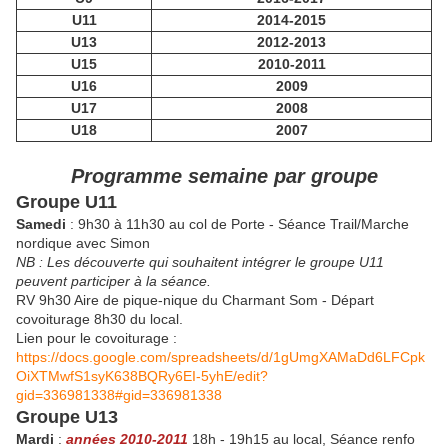
U11
2014-2015
U13
2012-2013
U15
2010-2011
U16
2009
U17
2008
U18
2007
Programme semaine par groupe
Groupe U11
Samedi
: 9h30 à 11h30 au col de Porte - Séance Trail/Marche
nordique avec Simon
NB : Les découverte qui souhaitent intégrer le groupe U11
peuvent participer à la séance.
RV 9h30 Aire de pique-nique du Charmant Som - Départ
covoiturage 8h30 du local.
Lien pour le covoiturage :
https://docs.google.com/spreadsheets/d/1gUmgXAMaDd6LFCpk
OiXTMwfS1syK638BQRy6EI-5yhE/edit?
gid=336981338#gid=336981338
Groupe U13
Mardi
:
années 2010-2011
18h - 19h15 au local, Séance renfo