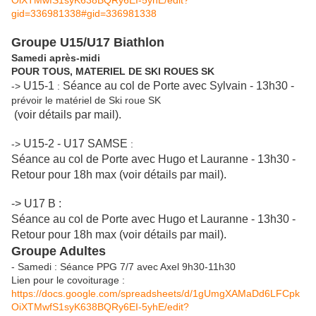
OiXTMwfS1syK638BQRy6EI-5yhE/edit?
gid=336981338#gid=336981338
Groupe U15/U17 Biathlon
Samedi après-midi
POUR TOUS, MATERIEL DE SKI ROUES SK
U15-1
Séance au col de Porte avec Sylvain - 13h30 -
->
:
prévoir le matériel de Ski roue SK
(voir détails par mail).
U15-2 - U17 SAMSE
->
:
Séance au col de Porte avec Hugo et Lauranne - 13h30 -
Retour pour 18h max (voir détails par mail).
-> U17 B :
Séance au col de Porte avec Hugo et Lauranne - 13h30 -
Retour pour 18h max (voir détails par mail).
Groupe Adultes
- Samedi : Séance PPG 7/7 avec Axel 9h30-11h30
Lien pour le covoiturage :
https://docs.google.com/spreadsheets/d/1gUmgXAMaDd6LFCpk
OiXTMwfS1syK638BQRy6EI-5yhE/edit?