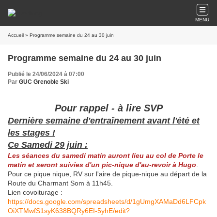
MENU
Accueil
» Programme semaine du 24 au 30 juin
Programme semaine du 24 au 30 juin
Publié le 24/06/2024 à 07:00
Par
GUC Grenoble Ski
Pour rappel - à lire SVP
Dernière semaine d'entraînement avant l'été et
les stages !
Ce Samedi 29 juin :
Les séances du samedi matin auront lieu au col de Porte le
matin et seront suivies d'un pic-nique d'au-revoir à Hugo
.
Pour ce pique nique, RV sur l'aire de pique-nique au départ de la
Route du Charmant Som à 11h45.
Lien covoiturage :
https://docs.google.com/spreadsheets/d/1gUmgXAMaDd6LFCpk
OiXTMwfS1syK638BQRy6EI-5yhE/edit?