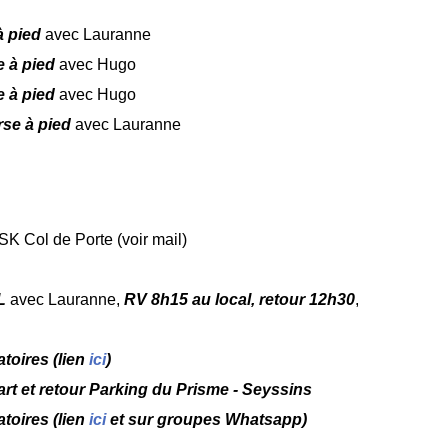
à pied
avec Lauranne
 à pied
avec Hugo
 à pied
avec Hugo
se à pied
avec Lauranne
K Col de Porte (voir mail)
CL
avec Lauranne,
RV 8h15 au local, retour 12h30
,
toires (lien
ici
)
rt et retour Parking du Prisme - Seyssins
toires (lien
ici
et sur groupes Whatsapp)