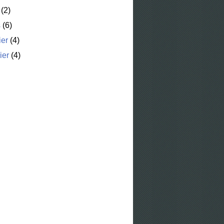
(2)
s
(6)
ier
(4)
ier
(4)