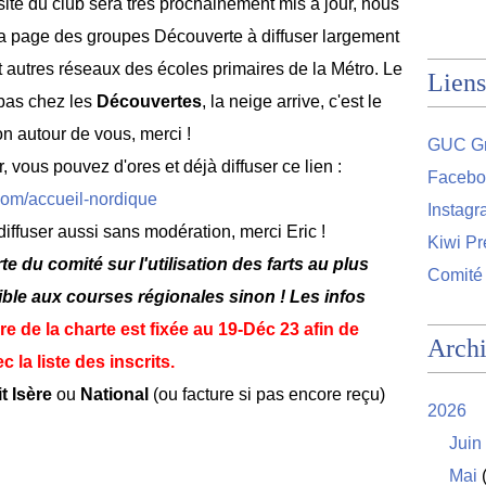
 site du club sera très prochainement mis à jour, nous
la page des groupes Découverte à diffuser largement
autres réseaux des écoles primaires de la Métro. Le
Liens
 bas chez les
Découvertes
, la neige arrive, c'est le
n autour de vous, merci !
GUC Gr
, vous pouvez d'ores et déjà diffuser ce lien :
Facebo
com/accueil-nordique
Instag
 diffuser aussi sans modération, merci Eric !
Kiwi Pr
e du comité sur l'utilisation des farts au plus
Comité
sible aux courses régionales sinon ! Les infos
ure de la charte est fixée au 19-Déc 23 afin de
Arch
 la liste des inscrits.
it Isère
ou
National
(ou facture si pas encore reçu)
2026
Juin
Mai
(