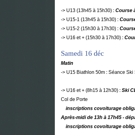
-> U13 (13h45 à 15h30) :
Course 
-> U15-1 (13h45 à 15h30) :
Course
-> U15-2 (15h30 à 17h30) :
Course
-> U16 et + (15h30 à 17h30) :
Cour
Samedi 16 déc
Matin
-> U15 Biathlon 50m : Séance Ski S
-> U16 et + (8h15 à 12h30) :
Ski 
Col de Porte
inscriptions covoiturage obliga
Après-midi de 13h à 17h45 - dépa
inscriptions covoiturage obliga