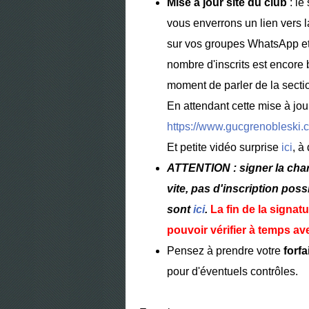
Mise à jour site du club
: le
vous enverrons un lien vers 
sur vos groupes WhatsApp et 
nombre d'inscrits est encore
moment de parler de la sectio
En attendant cette mise à jour
https://www.gucgrenobleski.
Et petite vidéo surprise
ici
, à
ATTENTION : signer la chart
vite, pas d'inscription pos
sont
ici
.
La fin de la signat
pouvoir vérifier à temps avec
Pensez à prendre votre
forfa
pour d'éventuels contrôles.