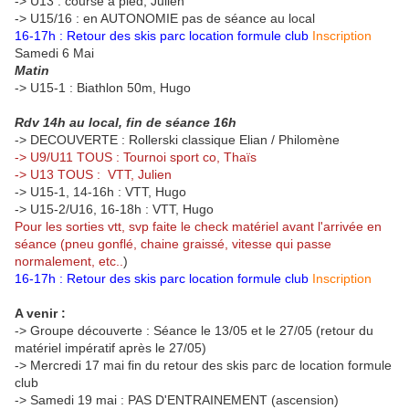
-> U13 : course à pied, Julien
-> U15/16 : en AUTONOMIE pas de séance au local
16-17h : Retour des skis parc location formule club
Inscription
Samedi 6 Mai
Matin
-> U15-1 : Biathlon 50m, Hugo
Rdv 14h au local, fin de séance 16h
-> DECOUVERTE : Rollerski classique Elian / Philomène
-> U9/U11 TOUS : Tournoi sport co, Thaïs
-> U13 TOUS : VTT, Julien
-> U15-1, 14-16h : VTT, Hugo
-> U15-2/U16, 16-18h : VTT, Hugo
Pour les sorties vtt, svp faite le check matériel avant l'arrivée en
séance (pneu gonflé, chaine graissé, vitesse qui passe
normalement, etc..
)
16-17h : Retour des skis parc location formule club
Inscription
A venir :
-> Groupe découverte : Séance le 13/05 et le 27/05 (retour du
matériel impératif après le 27/05)
-> Mercredi 17 mai fin du retour des skis parc de location formule
club
-> Samedi 19 mai : PAS D'ENTRAINEMENT (ascension)