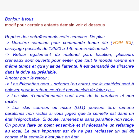
Bonjour à tous
modif pour certains enfants demain voir ci dessous
Reprise des entraînements cette semaine. De plus
-> Dernière semaine pour commande tenue été (
VOIR ICI
),
essayage possible de 13h30 à 14h mercredi/samedi
-> Retour également du matériel parc location, plusieurs
créneaux sont ouverts pour éviter que tout le monde vienne en
même temps et qu'il y ait de l'attente. Il est demandé de s'inscrire
dans le drive au préalable.
A noter pour le retour :
->
Les Etiquettes nom - prénom (ou autre) sur le matériel sont à
enlever pour le retour, ce n'est pas au club de faire ça..
-> Les skis d'entraînements sont avec de la paraffine et non
raclés.
-> Les skis courses ou mixte (U11) peuvent être ramené
paraffinés non raclés si vous jugez que la semelle est dans un
état irréprochable. Si doute, ramenez la sans paraffine non raclé.
On pourra faire un point ensemble et si nécessaire un refartage
au local. Le plus important est de ne pas reclasser un ski dit
course si la semelle n'est plus en état.