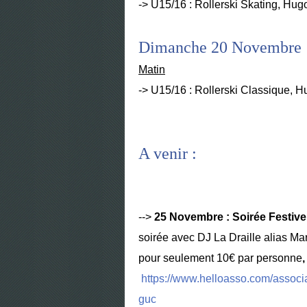
-> U15/16 : Rollerski Skating, Hug
Dimanche 20 Novembre
Matin
-> U15/16 : Rollerski Classique, 
A venir :
-->
25 Novembre : Soirée Festiv
soirée avec DJ La Draille alias M
pour seulement 10€ par personne
https://www.helloasso.com/associ
guc