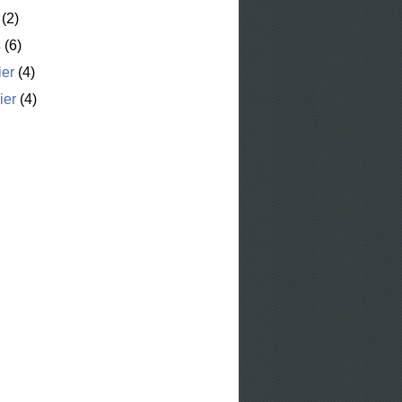
(2)
s
(6)
ier
(4)
ier
(4)