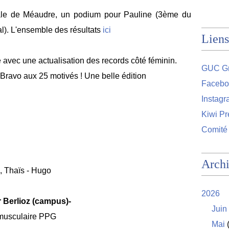
le de Méaudre, un podium pour Pauline (3ème du
l). L'ensemble des résultats
ici
Liens
 avec une actualisation des records côté féminin.
GUC Gr
 Bravo aux 25 motivés ! Une belle édition
Facebo
Instag
Kiwi Pr
Comité
Arch
, Thaïs - Hugo
2026
r Berlioz (campus)-
Juin
 musculaire PPG
Mai
(