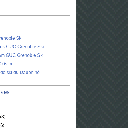
enoble Ski
ok GUC Grenoble Ski
ram GUC Grenoble Ski
écision
 de ski du Dauphiné
ives
(3)
6)