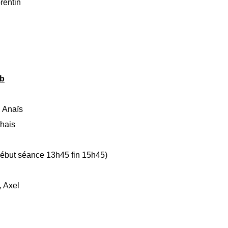
rentin
ub
, Anaïs
Thais
(début séance 13h45 fin 15h45)
, Axel