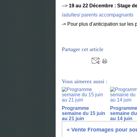
-->
19 au 22 Décembre : Stage de
/adultes/ parents accompagnants
-> Pour plus d'anticipation sur les
Partager cet article
Vous aimerez aussi :
Programme
Programm
semaine du 15 juin
semaine du 
au 21 juin
au 14 juin
« Vente Fromages pour sout