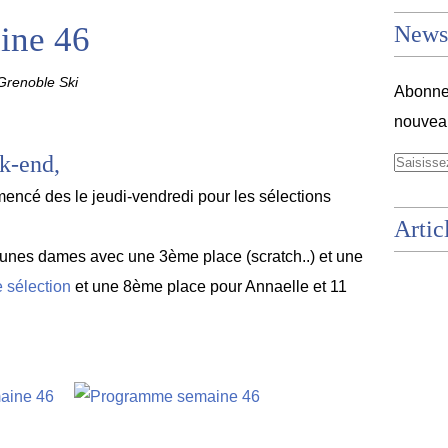
ine 46
Newsl
renoble Ski
Abonnez
nouveau
ek-end,
ncé des le jeudi-vendredi pour les sélections
Artic
unes dames avec une 3ème place (scratch..) et une
e sélection
et une 8ème place pour Annaelle et 11