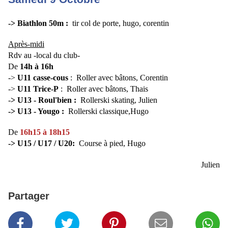
-> Biathlon 50m :
tir col de porte
,
hugo, corentin
Après-midi
Rdv au
-local du club-
De
14h à 16h
->
U11 casse-cous
:
Roller avec bâtons,
Corentin
->
U11 Trice-P
:
Roller avec bâtons,
Thais
-
> U13 - Roul'bien :
Rollerski skating, Julien
-> U13 - Yougo :
Rollerski classique,Hugo
De
16h15 à 18h15
-> U15 / U17 / U20:
Course à pied
,
Hugo
Julien
Partager