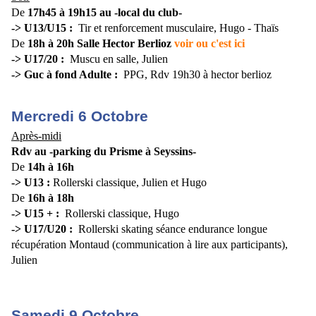
De
17h45 à 19h15
au
-local du club-
-> U13/U15 :
Tir et renforcement musculaire,
Hugo - Thaïs
De
18h à 20h
Salle Hector Berlioz
voir ou c'est ici
-> U17/20 :
Muscu en salle, Julien
-> Guc à fond Adulte :
PPG, Rdv 19h30 à hector berlioz
Mercredi 6 Octobre
Après-midi
Rdv au
-parking du Prisme à Seyssins-
De
14h à 16h
-> U13 :
Rollerski classique,
Julien et Hugo
De
16h à 18h
-> U15 + :
Rollerski classique,
Hugo
-> U17/U20 :
Rollerski skating séance endurance longue
récupération Montaud (communication à lire aux participants),
Julien
Samedi 9 Octobre