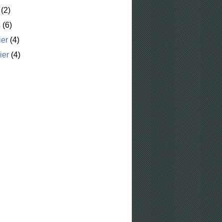
(2)
s
(6)
ier
(4)
ier
(4)