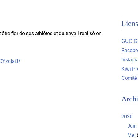
Liens
tre fier de ses athlètes et du travail réalisé en
GUC Gr
Facebo
Instag
OYzoIai1/
Kiwi Pr
Comité
Arch
2026
Juin
Mai
(