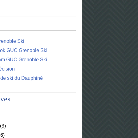
enoble Ski
ok GUC Grenoble Ski
ram GUC Grenoble Ski
écision
 de ski du Dauphiné
ives
(3)
6)