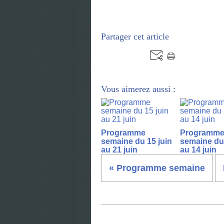
Partager cet article
Vous aimerez aussi :
Programme
Programm
semaine du 15 juin
semaine du 
au 21 juin
au 14 juin
« Programme semaine