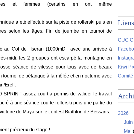
mmes et femmes (certains en ont même
Liens
hnique a été effectué sur la piste de rollerski puis en
rmes selon les âges. Fin de journée en tournoi de
GUC Gr
té au Col de l'Iseran (1000mD+ avec une arrivée à
Facebo
ès-midi, les 2 groupes ont escarpé la montagne en
Instag
grosse séance de vitesse pour tous avec de beaux
Kiwi Pr
un tournoi de pétanque à la mêlée et en nocturne avec
Comité
n/Erell.
O SPRINT assez court a permis de valider le travail
Arch
acré à une séance courte rollerski puis une partie du
 victoire de Maya sur le contest Biathlon de Bessans.
2026
Juin
ent précieux du stage !
Mai
(