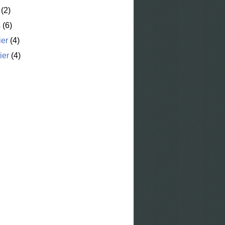
(2)
s
(6)
ier
(4)
ier
(4)