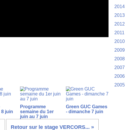
2014
2013
2012
2011
2010
2009
2008
2007
2006
2005
e
Programme
Green GUC Games
8 juin
semaine du 1er
- dimanche 7 juin
juin au 7 juin
.
Retour sur le stage VERCORS... »