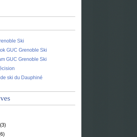
enoble Ski
ok GUC Grenoble Ski
ram GUC Grenoble Ski
écision
 de ski du Dauphiné
ives
(3)
6)