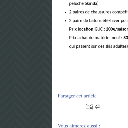
peluche Skinski)
2 paires de chaussures compétit
2 paire de bâtons été/hiver poin
Prix location GUC : 200€/sais
Prix achat du matériel neuf :
83
qui passent sur des skis adultes)
Partager cet article
Vous aimerez aussi :