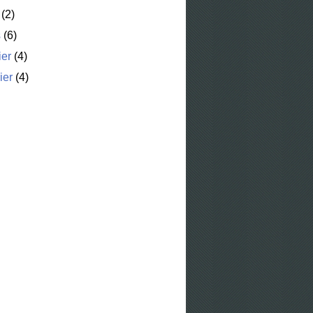
(2)
s
(6)
ier
(4)
ier
(4)