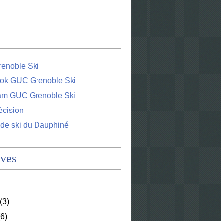
enoble Ski
ok GUC Grenoble Ski
ram GUC Grenoble Ski
écision
 de ski du Dauphiné
ives
(3)
6)