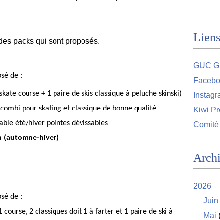
Liens
f des packs qui sont proposés.
GUC Gr
sé de :
Facebo
 skate course + 1 paire de skis classique à peluche skinski)
Instag
combi pour skating et classique
de bonne qualité
Kiwi Pr
able été/hiver pointes dévissables
Comité
on (automne-hiver)
Arch
2026
sé de :
Juin
1 course, 2 classiques doit 1 à farter et 1 paire de ski à
Mai
(