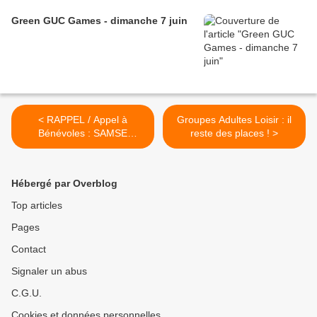
Green GUC Games - dimanche 7 juin
< RAPPEL / Appel à
Groupes Adultes Loisir : il
Bénévoles : SAMSE
reste des places ! >
NATIONAL TOUR
BIATHLON 1er et 2 février
2020!
Hébergé par Overblog
Top articles
Pages
Contact
Signaler un abus
C.G.U.
Cookies et données personnelles